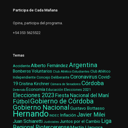
Participa de Cada Mañana
Opina, participa del programa.
+54 353 5625522
Temas
Argentina
Alberto Fernández
Accidente
Bomberos Voluntarios
Club Atlético Estudiantes
Club Atlético
Coronavirus
Covid-
Concejo Deliberante
Independiente
Córdoba
19
Cristina Kirchner
Cámara de Senadores
Economía
Elecciones 2021
Educación
Detenido
Elecciones 2023
Fiesta Nacional del Maní
Gobierno de Córdoba
Fútbol
Gobierno Nacional
Gustavo Bottasso
Hernando
Javier Milei
Inflación
INDEC
Liga
Juan Schiaretti
Juntos por el Cambio
Judiciales
Regional Riotercerense
Martín Llaryora