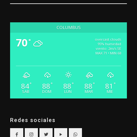
COLUMBUS
70
overcast clouds
°
95% humedad
viento: 2m/s SE
MAX 71 • MIN 68
84
88
88
88
81
°
°
°
°
°
SAB
DOM
LUN
MAR
MIE
Redes sociales