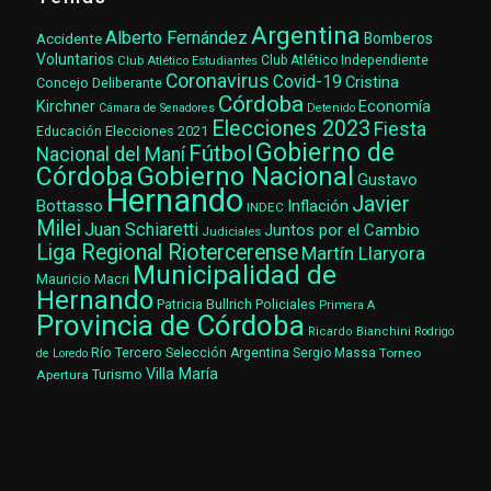
Argentina
Alberto Fernández
Accidente
Bomberos
Voluntarios
Club Atlético Estudiantes
Club Atlético Independiente
Coronavirus
Covid-19
Cristina
Concejo Deliberante
Córdoba
Kirchner
Economía
Cámara de Senadores
Detenido
Elecciones 2023
Fiesta
Elecciones 2021
Educación
Gobierno de
Fútbol
Nacional del Maní
Gobierno Nacional
Córdoba
Gustavo
Hernando
Javier
Bottasso
Inflación
INDEC
Milei
Juan Schiaretti
Juntos por el Cambio
Judiciales
Liga Regional Riotercerense
Martín Llaryora
Municipalidad de
Mauricio Macri
Hernando
Patricia Bullrich
Policiales
Primera A
Provincia de Córdoba
Ricardo Bianchini
Rodrigo
Río Tercero
Selección Argentina
Sergio Massa
Torneo
de Loredo
Villa María
Turismo
Apertura