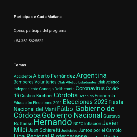
Participa de Cada Mañana
Opina, participa del programa.
+54 353 5625522
Temas
Argentina
Alberto Fernández
Accidente
Bomberos Voluntarios
Club Atlético Estudiantes
Club Atlético
Coronavirus
Covid-
Concejo Deliberante
Independiente
Córdoba
19
Cristina Kirchner
Economía
Detenido
Elecciones 2023
Fiesta
Elecciones 2021
Educación
Gobierno de
Fútbol
Nacional del Maní
Gobierno Nacional
Córdoba
Gustavo
Hernando
Javier
Bottasso
Inflación
INDEC
Milei
Juan Schiaretti
Juntos por el Cambio
Judiciales
Liga Regional Riotercerense
Martín