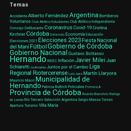
Temas
Argentina
Alberto Fernández
Accidente
Bomberos
Voluntarios
Club Atlético Estudiantes
Club Atlético Independiente
Coronavirus
Covid-19
Cristina
Concejo Deliberante
Córdoba
Kirchner
Economía
Educación
Detenido
Elecciones 2023
Fiesta Nacional
Elecciones 2021
Gobierno de Córdoba
Fútbol
del Maní
Gobierno Nacional
Gustavo Bottasso
Hernando
Javier Milei
Juan
Inflación
INDEC
Liga
Schiaretti
Juntos por el Cambio
Judiciales
Regional Riotercerense
Martín Llaryora
Luis Juez
Municipalidad de
Mauricio Macri
Hernando
Patricia Bullrich
Policiales
Primera A
Provincia de Córdoba
Ricardo Bianchini
Rodrigo
Río Tercero
Selección Argentina
Sergio Massa
Torneo
de Loredo
Villa María
Turismo
Apertura