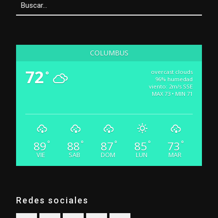
COLUMBUS
72
overcast clouds
°
96% humedad
viento: 2m/s SSE
MAX 73 • MIN 71
89
88
87
85
73
°
°
°
°
°
VIE
SAB
DOM
LUN
MAR
Redes sociales