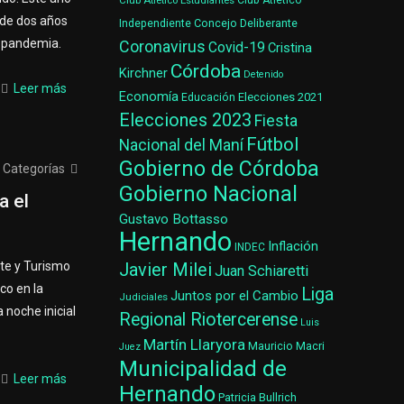
Club Atlético Estudiantes
Club Atlético
 de dos años
Concejo Deliberante
Independiente
a pandemia.
Coronavirus
Covid-19
Cristina
Córdoba
Kirchner
Detenido
Leer más
Economía
Elecciones 2021
Educación
Elecciones 2023
Fiesta
Fútbol
Nacional del Maní
Gobierno de Córdoba
Categorías
Gobierno Nacional
a el
Gustavo Bottasso
Hernando
Inflación
INDEC
rte y Turismo
Javier Milei
Juan Schiaretti
co en la
Liga
Juntos por el Cambio
Judiciales
 noche inicial
Regional Riotercerense
Luis
Martín Llaryora
Mauricio Macri
Juez
Municipalidad de
Leer más
Hernando
Patricia Bullrich