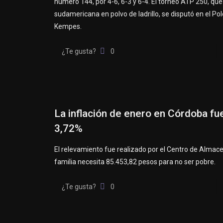
número 144, por 4-6, 6-3 y 6-4. El torneo ATP 250, que 
sudamericana en polvo de ladrillo, se disputó en el Po
Kempes.
¿Te gusta?
0
La inflación de enero en Córdoba fu
3,72%
El relevamiento fue realizado por el Centro de Almac
familia necesita 85.453,82 pesos para no ser pobre.
¿Te gusta?
0