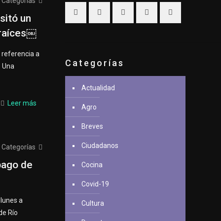
Categorías
sitó un
 raíces￼
e referencia a
Categorías
. Una
Actualidad
Leer más
Agro
Breves
Ciudadanos
Categorías
pago de
Cocina
Covid-19
 lunes a
Cultura
de Río