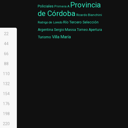
Provincia
Policiales
Primera A
de Córdoba
Ricardo Bianchini
Río Tercero
Selección
Rodrigo de Loredo
Argentina
Sergio Massa
Torneo Apertura
22
Villa María
Turismo
44
66
88
110
132
154
176
198
220