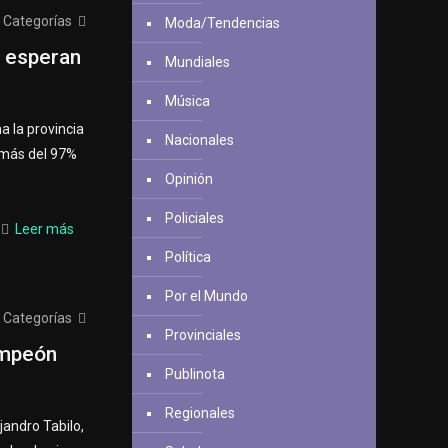
Categorías
Moda/Tendencias
, esperan
Mundiales
Música
 la provincia
Nacionales
 más del 97%
Opinión
Policiales
Leer más
Política
Por el Mundo
Categorías
Provinciales
ampeón
Publinota
Regionales
jandro Tabilo,