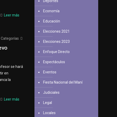
Deportes
Economía
Leer más
Educación
Elecciones 2021
Categorías
Elecciones 2023
evo
Enfoque Directo
Espectáculos
ofesor se hará
Eventos
tir en
anca la
Fiesta Nacional del Maní
Judiciales
Leer más
Legal
Locales