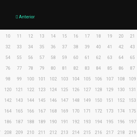
Anterior
10
11
12
13
14
15
16
17
18
19
20
21
32
33
34
35
36
37
38
39
40
41
42
43
54
55
56
57
58
59
60
61
62
63
64
65
76
77
78
79
80
81
82
83
84
85
86
87
98
99
100
101
102
103
104
105
106
107
108
109
9
120
121
122
123
124
125
126
127
128
129
130
131
1
142
143
144
145
146
147
148
149
150
151
152
153
3
164
165
166
167
168
169
170
171
172
173
174
175
5
186
187
188
189
190
191
192
193
194
195
196
197
7
208
209
210
211
212
213
214
215
216
217
218
219