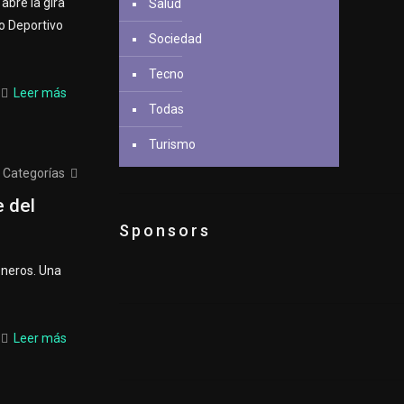
abre la gira
Salud
lo Deportivo
Sociedad
Tecno
Leer más
Todas
Turismo
Categorías
e del
Sponsors
eneros. Una
Leer más