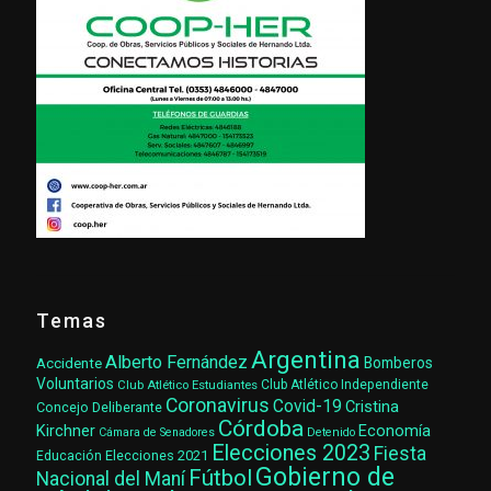
Temas
Argentina
Alberto Fernández
Accidente
Bomberos
Voluntarios
Club Atlético Estudiantes
Club Atlético Independiente
Coronavirus
Covid-19
Cristina
Concejo Deliberante
Córdoba
Kirchner
Economía
Cámara de Senadores
Detenido
Elecciones 2023
Fiesta
Elecciones 2021
Educación
Gobierno de
Fútbol
Nacional del Maní