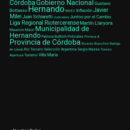
Gobierno Nacional
Córdoba
Gustavo
Hernando
Javier
Bottasso
Inflación
INDEC
Milei
Juan Schiaretti
Juntos por el Cambio
Judiciales
Liga Regional Riotercerense
Martín Llaryora
Municipalidad de
Mauricio Macri
Hernando
Patricia Bullrich
Policiales
Primera A
Provincia de Córdoba
Ricardo Bianchini
Rodrigo
Río Tercero
Selección Argentina
Sergio Massa
Torneo
de Loredo
Villa María
Turismo
Apertura