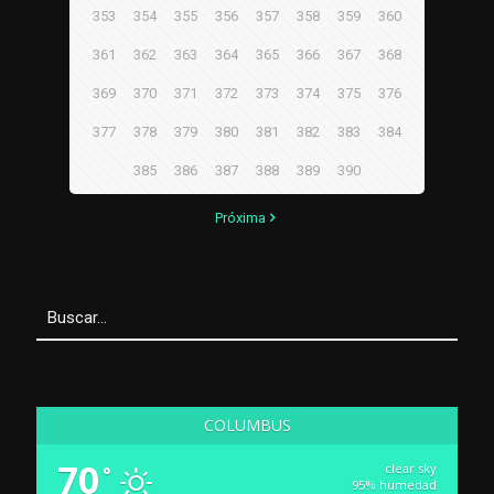
353
354
355
356
357
358
359
360
361
362
363
364
365
366
367
368
369
370
371
372
373
374
375
376
377
378
379
380
381
382
383
384
385
386
387
388
389
390
Próxima
COLUMBUS
70
clear sky
°
95% humedad