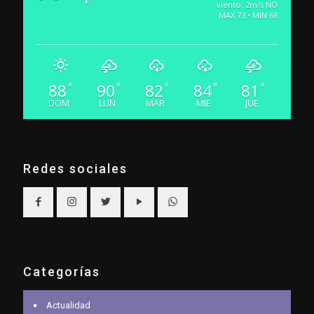
viento: 2m/s NO
MAX 73 • MIN 68
88
90
82
84
81
°
°
°
°
°
DOM
LUN
MAR
MIE
JUE
Redes sociales
Categorías
Actualidad