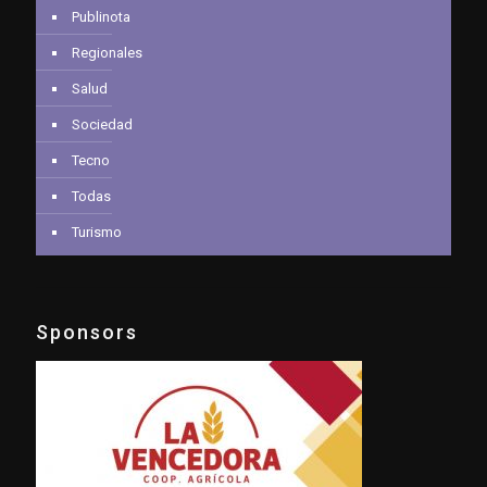
Publinota
Regionales
Salud
Sociedad
Tecno
Todas
Turismo
Sponsors