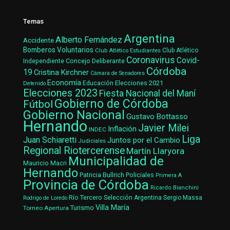
Temas
Argentina
Alberto Fernández
Accidente
Bomberos Voluntarios
Club Atlético Estudiantes
Club Atlético
Coronavirus
Covid-
Concejo Deliberante
Independiente
Córdoba
19
Cristina Kirchner
Cámara de Senadores
Economía
Elecciones 2021
Educación
Detenido
Elecciones 2023
Fiesta Nacional del Maní
Gobierno de Córdoba
Fútbol
Gobierno Nacional
Gustavo Bottasso
Hernando
Javier Milei
Inflación
INDEC
Liga
Juan Schiaretti
Juntos por el Cambio
Judiciales
Regional Riotercerense
Martín Llaryora
Municipalidad de
Mauricio Macri
Hernando
Patricia Bullrich
Policiales
Primera A
Provincia de Córdoba
Ricardo Bianchini
Río Tercero
Selección Argentina
Sergio Massa
Rodrigo de Loredo
Villa María
Turismo
Torneo Apertura