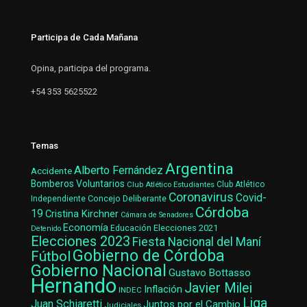
Participa de Cada Mañana
Opina, participa del programa.
+54 353 5625522
Temas
Argentina
Alberto Fernández
Accidente
Bomberos Voluntarios
Club Atlético Estudiantes
Club Atlético
Coronavirus
Covid-
Concejo Deliberante
Independiente
Córdoba
19
Cristina Kirchner
Cámara de Senadores
Economía
Elecciones 2021
Educación
Detenido
Elecciones 2023
Fiesta Nacional del Maní
Gobierno de Córdoba
Fútbol
Gobierno Nacional
Gustavo Bottasso
Hernando
Javier Milei
Inflación
INDEC
Liga
Juan Schiaretti
Juntos por el Cambio
Judiciales