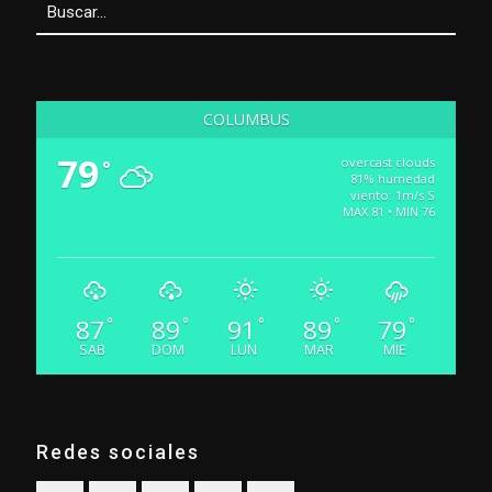
COLUMBUS
79
overcast clouds
°
81% humedad
viento: 1m/s S
MAX 81 • MIN 76
87
89
91
89
79
°
°
°
°
°
SAB
DOM
LUN
MAR
MIE
Redes sociales