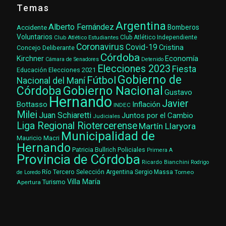
Temas
Argentina
Alberto Fernández
Accidente
Bomberos
Voluntarios
Club Atlético Estudiantes
Club Atlético Independiente
Coronavirus
Covid-19
Cristina
Concejo Deliberante
Córdoba
Kirchner
Economía
Cámara de Senadores
Detenido
Elecciones 2023
Fiesta
Elecciones 2021
Educación
Gobierno de
Fútbol
Nacional del Maní
Gobierno Nacional
Córdoba
Gustavo
Hernando
Javier
Bottasso
Inflación
INDEC
Milei
Juan Schiaretti
Juntos por el Cambio
Judiciales
Liga Regional Riotercerense
Martín Llaryora
Municipalidad de
Mauricio Macri
Hernando
Patricia Bullrich
Policiales
Primera A
Provincia de Córdoba
Ricardo Bianchini
Rodrigo
Río Tercero
Selección Argentina
Sergio Massa
Torneo
de Loredo
Villa María
Turismo
Apertura