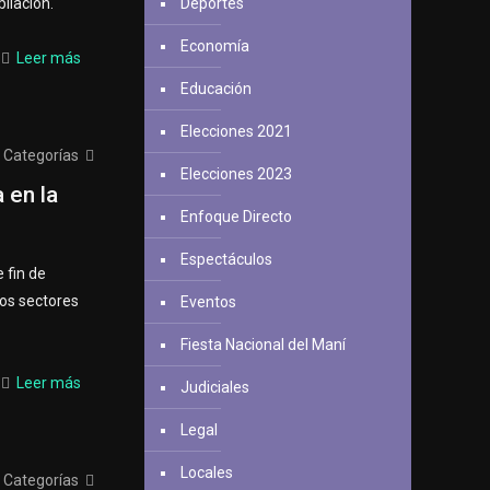
ilación.
Deportes
Economía
Leer más
Educación
Elecciones 2021
Categorías
Elecciones 2023
 en la
Enfoque Directo
Espectáculos
 fin de
tos sectores
Eventos
Fiesta Nacional del Maní
Leer más
Judiciales
Legal
Locales
Categorías