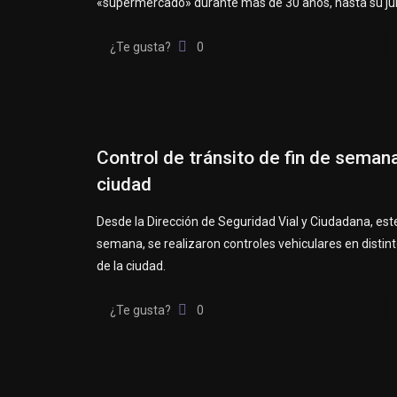
«supermercado» durante más de 30 años, hasta su jub
¿Te gusta?
0
Control de tránsito de fin de semana
ciudad
Desde la Dirección de Seguridad Vial y Ciudadana, este
semana, se realizaron controles vehiculares en distin
de la ciudad.
¿Te gusta?
0