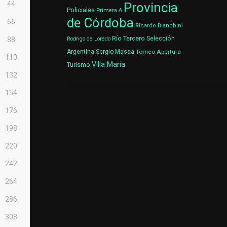
44
Provincia
Policiales
Primera A
de Córdoba
66
Ricardo Bianchini
Río Tercero
Selección
88
Rodrigo de Loredo
Argentina
Sergio Massa
Torneo Apertura
110
Villa María
Turismo
132
154
176
198
220
242
264
286
308