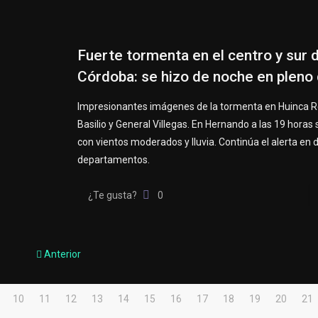
Fuerte tormenta en el centro y sur 
Córdoba: se hizo de noche en pleno 
Impresionantes imágenes de la tormenta en Huinca 
Basilio y General Villegas. En Hernando a las 19 horas 
con vientos moderados y lluvia. Continúa el alerta en d
departamentos.
¿Te gusta?
0
Anterior
10
11
12
13
14
15
16
17
18
19
20
21