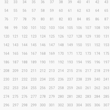
32
33
34
35
36
37
38
39
40
41
42
43
54
55
56
57
58
59
60
61
62
63
64
65
76
77
78
79
80
81
82
83
84
85
86
87
98
99
100
101
102
103
104
105
106
107
108
109
9
120
121
122
123
124
125
126
127
128
129
130
131
1
142
143
144
145
146
147
148
149
150
151
152
153
3
164
165
166
167
168
169
170
171
172
173
174
175
5
186
187
188
189
190
191
192
193
194
195
196
197
7
208
209
210
211
212
213
214
215
216
217
218
219
9
230
231
232
233
234
235
236
237
238
239
240
241
1
252
253
254
255
256
257
258
259
260
261
262
263
3
274
275
276
277
278
279
280
281
282
283
284
285
5
296
297
298
299
300
301
302
303
304
305
306
307