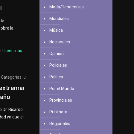
l
Moda/Tendencias
Mundiales
de
sobre la
Música
Nacionales
Leer más
Opinión
Policiales
Política
Categorías
 extremar
Por el Mundo
 año
Provinciales
o Dr. Ricardo
Publinota
idad ya que el
Regionales