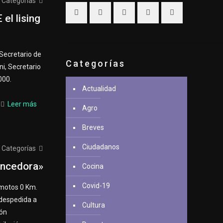
Categorías
el lising
 Secretario de
Categorías
ni, Secretario
000.
Actualidad
Leer más
Agro
Breves
Ciudadanos
Categorías
encedora»
Cocina
Covid-19
 motos 0 Km.
despedida a
Cultura
ión