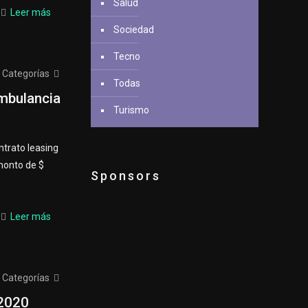
Salud
Leer más
Sociedad
Tecno
Categorías
Todas
ambulancia
Turismo
ntrato leasing
 monto de $
Sponsors
Leer más
Categorías
2020