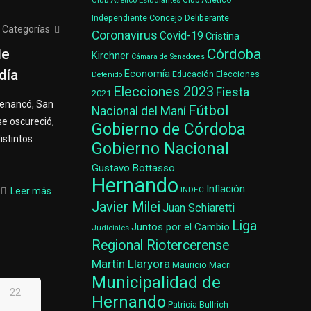
Club Atlético Estudiantes
Club Atlético
Concejo Deliberante
Independiente
Categorías
Coronavirus
Covid-19
Cristina
Córdoba
de
Kirchner
Cámara de Senadores
día
Economía
Elecciones
Educación
Detenido
Elecciones 2023
Fiesta
2021
Renancó, San
Fútbol
Nacional del Maní
se oscureció,
Gobierno de Córdoba
istintos
Gobierno Nacional
Gustavo Bottasso
Hernando
Inflación
INDEC
Leer más
Javier Milei
Juan Schiaretti
Liga
Juntos por el Cambio
Judiciales
Regional Riotercerense
Martín Llaryora
Mauricio Macri
Municipalidad de
22
Hernando
Patricia Bullrich