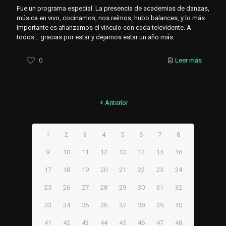
Fue un programa especial. La presencia de academias de danzas,
música en vivo, cocinamos, nos reímos, hubo balances, y lo más
importante es afianzamos el vínculo con cada televidente. A
todos… gracias por estar y dejarnos estar un año más.
0
Leer más
Anterior
1
2
3
4
5
6
7
8
9
10
11
12
13
14
15
16
17
18
19
20
21
22
23
24
25
26
27
28
29
30
31
32
33
34
35
36
37
38
39
40
41
42
43
44
45
46
47
48