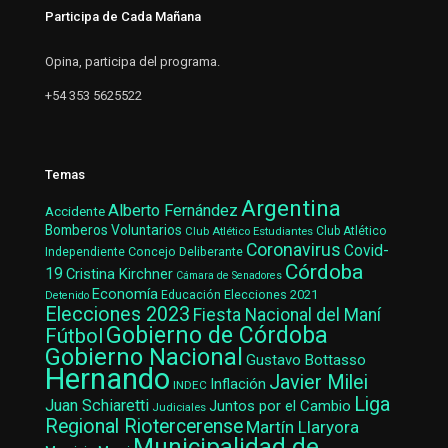
Participa de Cada Mañana
Opina, participa del programa.
+54 353 5625522
Temas
Argentina
Alberto Fernández
Accidente
Bomberos Voluntarios
Club Atlético Estudiantes
Club Atlético
Coronavirus
Covid-
Concejo Deliberante
Independiente
Córdoba
19
Cristina Kirchner
Cámara de Senadores
Economía
Elecciones 2021
Educación
Detenido
Elecciones 2023
Fiesta Nacional del Maní
Gobierno de Córdoba
Fútbol
Gobierno Nacional
Gustavo Bottasso
Hernando
Javier Milei
Inflación
INDEC
Liga
Juan Schiaretti
Juntos por el Cambio
Judiciales
Regional Riotercerense
Martín Llaryora
Municipalidad de