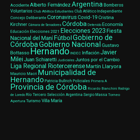
Argentina
Alberto Fernández
Accidente
Bomberos
Voluntarios
Club Atlético Estudiantes
Club Atlético Independiente
Coronavirus
Covid-19
Cristina
Concejo Deliberante
Córdoba
Kirchner
Economía
Cámara de Senadores
Detenido
Elecciones 2023
Fiesta
Elecciones 2021
Educación
Gobierno de
Fútbol
Nacional del Maní
Gobierno Nacional
Córdoba
Gustavo
Hernando
Javier
Bottasso
Inflación
INDEC
Milei
Juan Schiaretti
Juntos por el Cambio
Judiciales
Liga Regional Riotercerense
Martín Llaryora
Municipalidad de
Mauricio Macri
Hernando
Patricia Bullrich
Policiales
Primera A
Provincia de Córdoba
Ricardo Bianchini
Rodrigo
Río Tercero
Selección Argentina
Sergio Massa
Torneo
de Loredo
Villa María
Turismo
Apertura