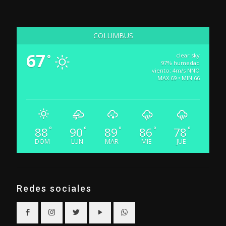
COLUMBUS
67
clear sky
°
97% humedad
viento: 4m/s NNO
MAX 69 • MIN 66
88
90
89
86
78
°
°
°
°
°
DOM
LUN
MAR
MIE
JUE
Redes sociales