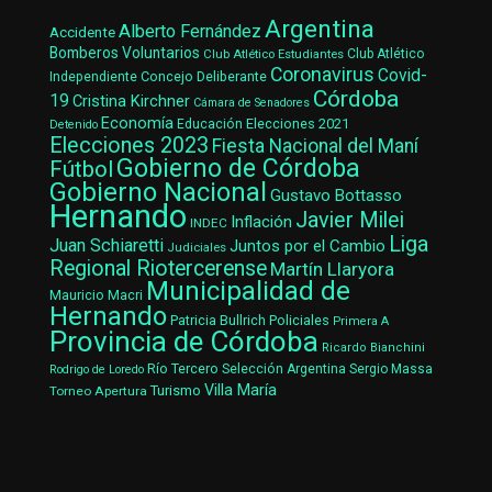
Argentina
Alberto Fernández
Accidente
Bomberos Voluntarios
Club Atlético Estudiantes
Club Atlético
Coronavirus
Covid-
Concejo Deliberante
Independiente
Córdoba
19
Cristina Kirchner
Cámara de Senadores
Economía
Elecciones 2021
Educación
Detenido
Elecciones 2023
Fiesta Nacional del Maní
Gobierno de Córdoba
Fútbol
Gobierno Nacional
Gustavo Bottasso
Hernando
Javier Milei
Inflación
INDEC
Liga
Juan Schiaretti
Juntos por el Cambio
Judiciales
Regional Riotercerense
Martín Llaryora
Municipalidad de
Mauricio Macri
Hernando
Patricia Bullrich
Policiales
Primera A
Provincia de Córdoba
Ricardo Bianchini
Río Tercero
Selección Argentina
Sergio Massa
Rodrigo de Loredo
Villa María
Turismo
Torneo Apertura