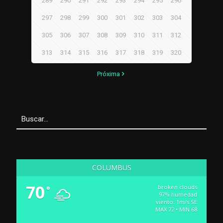
289
290
291
292
293
294
295
296
297
298
299
300
301
302
303
304
305
306
307
308
309
310
311
312
313
314
315
316
317
318
319
320
Próxima
COLUMBUS
70
broken clouds
°
97% humedad
viento: 1m/s SE
MAX 72 • MIN 68