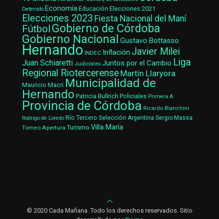
Economía
Elecciones 2021
Educación
Detenido
Elecciones 2023
Fiesta Nacional del Maní
Gobierno de Córdoba
Fútbol
Gobierno Nacional
Gustavo Bottasso
Hernando
Javier Milei
Inflación
INDEC
Liga
Juan Schiaretti
Juntos por el Cambio
Judiciales
Regional Riotercerense
Martín Llaryora
Municipalidad de
Mauricio Macri
Hernando
Patricia Bullrich
Policiales
Primera A
Provincia de Córdoba
Ricardo Bianchini
Río Tercero
Selección Argentina
Sergio Massa
Rodrigo de Loredo
Villa María
Turismo
Torneo Apertura
© 2020 Cada Mañana. Todo los derechos reservados. Sitio