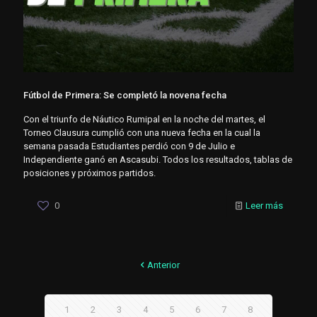
Fútbol de Primera: Se completó la novena fecha
Con el triunfo de Náutico Rumipal en la noche del martes, el
Torneo Clausura cumplió con una nueva fecha en la cual la
semana pasada Estudiantes perdió con 9 de Julio e
Independiente ganó en Ascasubi. Todos los resultados, tablas de
posiciones y próximos partidos.
0
Leer más
Anterior
1
2
3
4
5
6
7
8