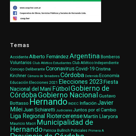
Temas
Argentina
Alberto Fernández
Accidente
Bomberos
Voluntarios
Club Atlético Estudiantes
Club Atlético Independiente
Coronavirus
Covid-19
Cristina
Concejo Deliberante
Córdoba
Kirchner
Economía
Cámara de Senadores
Detenido
Elecciones 2023
Fiesta
Elecciones 2021
Educación
Gobierno de
Fútbol
Nacional del Maní
Gobierno Nacional
Córdoba
Gustavo
Hernando
Javier
Bottasso
Inflación
INDEC
Milei
Juan Schiaretti
Juntos por el Cambio
Judiciales
Liga Regional Riotercerense
Martín Llaryora
Municipalidad de
Mauricio Macri
Hernando
Patricia Bullrich
Policiales
Primera A