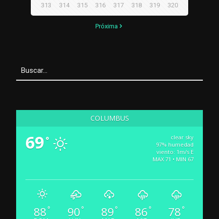
313
314
315
316
317
318
319
320
Próxima
COLUMBUS
69
clear sky
°
97% humedad
viento: 1m/s E
MAX 71 • MIN 67
88
90
89
86
78
°
°
°
°
°