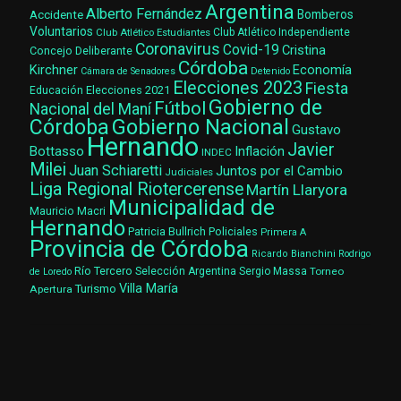
Argentina
Alberto Fernández
Accidente
Bomberos
Voluntarios
Club Atlético Estudiantes
Club Atlético Independiente
Coronavirus
Covid-19
Cristina
Concejo Deliberante
Córdoba
Kirchner
Economía
Cámara de Senadores
Detenido
Elecciones 2023
Fiesta
Elecciones 2021
Educación
Gobierno de
Fútbol
Nacional del Maní
Gobierno Nacional
Córdoba
Gustavo
Hernando
Javier
Bottasso
Inflación
INDEC
Milei
Juan Schiaretti
Juntos por el Cambio
Judiciales
Liga Regional Riotercerense
Martín Llaryora
Municipalidad de
Mauricio Macri
Hernando
Patricia Bullrich
Policiales
Primera A
Provincia de Córdoba
Ricardo Bianchini
Rodrigo
Río Tercero
Selección Argentina
Sergio Massa
Torneo
de Loredo
Villa María
Turismo
Apertura