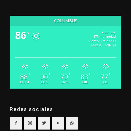
COLUMBUS
86
clear sky
°
67% humedad
viento: 4m/s SSO
MAX 88 • MIN 84
88
90
79
83
77
°
°
°
°
°
DOM
LUN
MAR
MIE
JUE
Redes sociales