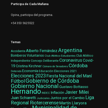
Participa de Cada Mañana
Opina, participa del programa.
+54 353 5625522
Temas
Argentina
Alberto Fernández
Accidente
Bomberos Voluntarios
Club Atlético Estudiantes
Club Atlético
Coronavirus
Covid-
Concejo Deliberante
Independiente
Córdoba
19
Cristina Kirchner
Cámara de Senadores
Economía
Elecciones 2021
Educación
Detenido
Elecciones 2023
Fiesta Nacional del Maní
Gobierno de Córdoba
Fútbol
Gobierno Nacional
Gustavo Bottasso
Hernando
Javier Milei
Inflación
INDEC
Liga
Juan Schiaretti
Juntos por el Cambio
Judiciales
Regional Riotercerense
Martín Llaryora
Municipalidad de