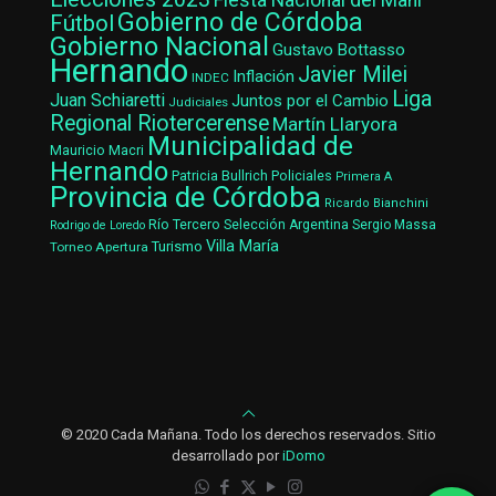
Fiesta Nacional del Maní
Gobierno de Córdoba
Fútbol
Gobierno Nacional
Gustavo Bottasso
Hernando
Javier Milei
Inflación
INDEC
Liga
Juan Schiaretti
Juntos por el Cambio
Judiciales
Regional Riotercerense
Martín Llaryora
Municipalidad de
Mauricio Macri
Hernando
Patricia Bullrich
Policiales
Primera A
Provincia de Córdoba
Ricardo Bianchini
Río Tercero
Selección Argentina
Sergio Massa
Rodrigo de Loredo
Villa María
Turismo
Torneo Apertura
© 2020 Cada Mañana. Todo los derechos reservados. Sitio
desarrollado por
iDomo