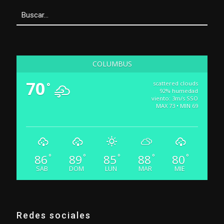
COLUMBUS
70
scattered clouds
°
92% humedad
viento: 3m/s SSO
MAX 73 • MIN 69
86
89
85
88
80
°
°
°
°
°
SAB
DOM
LUN
MAR
MIE
Redes sociales