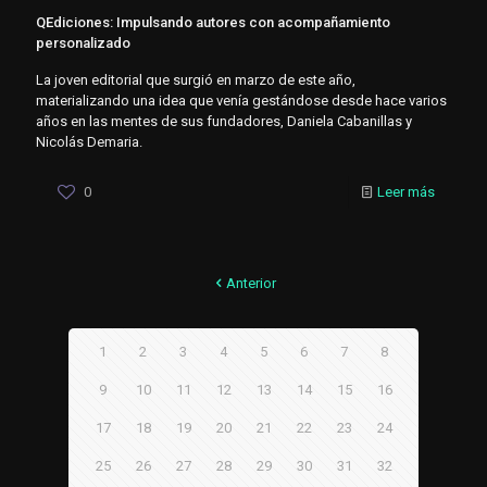
QEdiciones: Impulsando autores con acompañamiento
personalizado
La joven editorial que surgió en marzo de este año,
materializando una idea que venía gestándose desde hace varios
años en las mentes de sus fundadores, Daniela Cabanillas y
Nicolás Demaria.
0
Leer más
Anterior
1
2
3
4
5
6
7
8
9
10
11
12
13
14
15
16
17
18
19
20
21
22
23
24
25
26
27
28
29
30
31
32