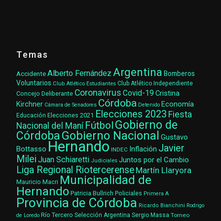
Temas
Argentina
Alberto Fernández
Accidente
Bomberos
Voluntarios
Club Atlético Estudiantes
Club Atlético Independiente
Coronavirus
Covid-19
Cristina
Concejo Deliberante
Córdoba
Kirchner
Economía
Cámara de Senadores
Detenido
Elecciones 2023
Fiesta
Elecciones 2021
Educación
Gobierno de
Fútbol
Nacional del Maní
Gobierno Nacional
Córdoba
Gustavo
Hernando
Javier
Bottasso
Inflación
INDEC
Milei
Juan Schiaretti
Juntos por el Cambio
Judiciales
Liga Regional Riotercerense
Martín Llaryora
Municipalidad de
Mauricio Macri
Hernando
Patricia Bullrich
Policiales
Primera A
Provincia de Córdoba
Ricardo Bianchini
Rodrigo
Río Tercero
Selección Argentina
Sergio Massa
Torneo
de Loredo