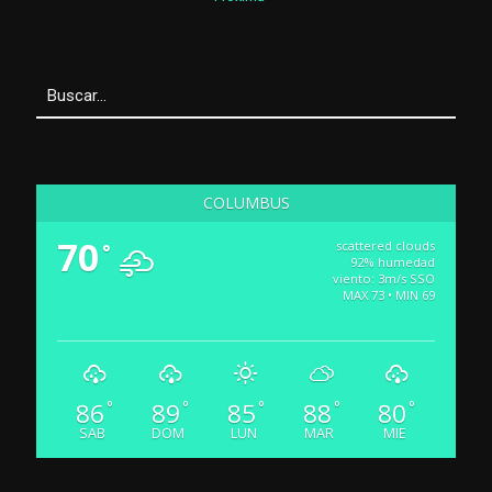
COLUMBUS
70
scattered clouds
°
92% humedad
viento: 3m/s SSO
MAX 73 • MIN 69
86
89
85
88
80
°
°
°
°
°
SAB
DOM
LUN
MAR
MIE