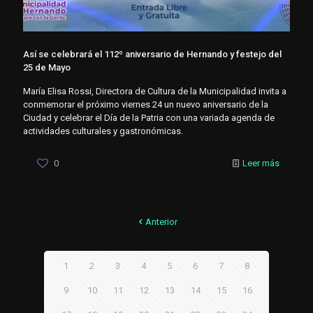
Así se celebrará el 112º aniversario de Hernando y festejo del
25 de Mayo
María Elisa Rossi, Directora de Cultura de la Municipalidad invita a
conmemorar el próximo viernes 24 un nuevo aniversario de la
Ciudad y celebrar el Día de la Patria con una variada agenda de
actividades culturales y gastronómicas.
0
Leer más
Anterior
1
2
3
4
5
6
7
8
9
10
11
12
13
14
15
16