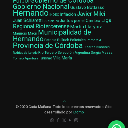
Gobierno de Córdoba
Fútbol
Gobierno Nacional
Gustavo Bottasso
Hernando
Javier Milei
Inflación
INDEC
Liga
Juan Schiaretti
Juntos por el Cambio
Judiciales
Regional Riotercerense
Martín Llaryora
Municipalidad de
Mauricio Macri
Hernando
Patricia Bullrich
Policiales
Primera A
Provincia de Córdoba
Ricardo Bianchini
Río Tercero
Selección Argentina
Sergio Massa
Rodrigo de Loredo
Villa María
Turismo
Torneo Apertura
© 2020 Cada Mañana. Todo los derechos reservados. Sitio
desarrollado por
iDomo