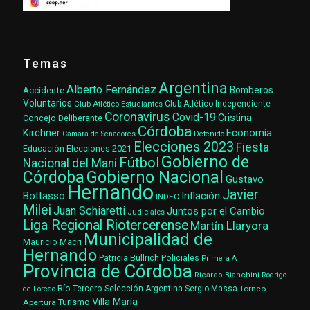
Temas
Argentina
Alberto Fernández
Accidente
Bomberos
Voluntarios
Club Atlético Estudiantes
Club Atlético Independiente
Coronavirus
Covid-19
Cristina
Concejo Deliberante
Córdoba
Kirchner
Economía
Cámara de Senadores
Detenido
Elecciones 2023
Fiesta
Elecciones 2021
Educación
Gobierno de
Fútbol
Nacional del Maní
Gobierno Nacional
Córdoba
Gustavo
Hernando
Javier
Bottasso
Inflación
INDEC
Milei
Juan Schiaretti
Juntos por el Cambio
Judiciales
Liga Regional Riotercerense
Martín Llaryora
Municipalidad de
Mauricio Macri
Hernando
Patricia Bullrich
Policiales
Primera A
Provincia de Córdoba
Ricardo Bianchini
Rodrigo
Río Tercero
Selección Argentina
Sergio Massa
Torneo
de Loredo
Villa María
Turismo
Apertura