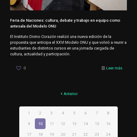
Feria de Naciones: cultura, debate y trabajo en equipo como
antesala del Modelo ONU
El Instituto Divino Corazón realizó una nueva edición de la
propuesta que anticipa el XXVI Modelo ONU y que volvió a reunir a
estudiantes de distintos cursos en una jornada cargada de
cultura, actualidad y participación.
0
Leer más
Anterior
1
2
3
4
5
6
7
8
9
10
11
12
13
14
15
16
17
18
19
20
21
22
23
24