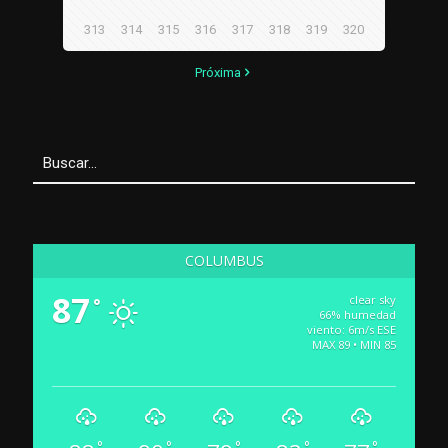
313
314
315
316
317
318
319
320
Próxima
COLUMBUS
87
clear sky
°
66% humedad
viento: 6m/s ESE
MAX 89 • MIN 85
°
°
°
°
°