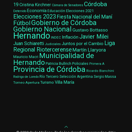
Córdoba
19
Cristina Kirchner
Cámara de Senadores
Economía
Elecciones 2021
Educación
Detenido
Elecciones 2023
Fiesta Nacional del Maní
Gobierno de Córdoba
Fútbol
Gobierno Nacional
Gustavo Bottasso
Hernando
Javier Milei
Inflación
INDEC
Liga
Juan Schiaretti
Juntos por el Cambio
Judiciales
Regional Riotercerense
Martín Llaryora
Municipalidad de
Mauricio Macri
Hernando
Patricia Bullrich
Policiales
Primera A
Provincia de Córdoba
Ricardo Bianchini
Río Tercero
Selección Argentina
Sergio Massa
Rodrigo de Loredo
Villa María
Turismo
Torneo Apertura