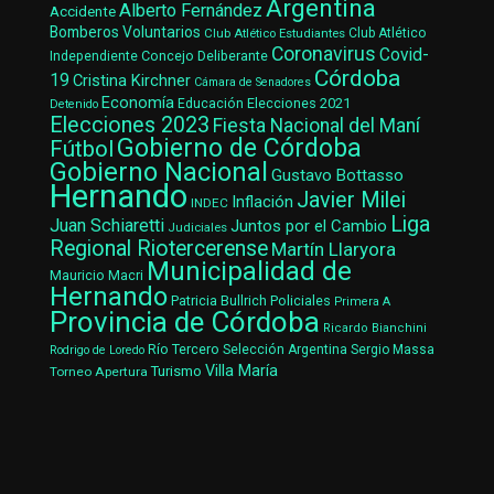
Argentina
Alberto Fernández
Accidente
Bomberos Voluntarios
Club Atlético Estudiantes
Club Atlético
Coronavirus
Covid-
Concejo Deliberante
Independiente
Córdoba
19
Cristina Kirchner
Cámara de Senadores
Economía
Elecciones 2021
Educación
Detenido
Elecciones 2023
Fiesta Nacional del Maní
Gobierno de Córdoba
Fútbol
Gobierno Nacional
Gustavo Bottasso
Hernando
Javier Milei
Inflación
INDEC
Liga
Juan Schiaretti
Juntos por el Cambio
Judiciales
Regional Riotercerense
Martín Llaryora
Municipalidad de
Mauricio Macri
Hernando
Patricia Bullrich
Policiales
Primera A
Provincia de Córdoba
Ricardo Bianchini
Río Tercero
Selección Argentina
Sergio Massa
Rodrigo de Loredo
Villa María
Turismo
Torneo Apertura