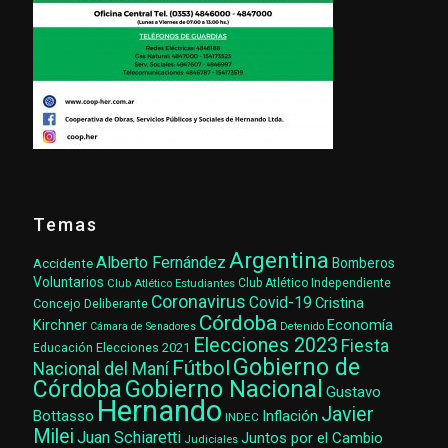
Temas
Argentina
Alberto Fernández
Accidente
Bomberos
Voluntarios
Club Atlético Estudiantes
Club Atlético Independiente
Coronavirus
Covid-19
Cristina
Concejo Deliberante
Córdoba
Kirchner
Economía
Cámara de Senadores
Detenido
Elecciones 2023
Fiesta
Elecciones 2021
Educación
Gobierno de
Fútbol
Nacional del Maní
Gobierno Nacional
Córdoba
Gustavo
Hernando
Javier
Bottasso
Inflación
INDEC
Milei
Juan Schiaretti
Juntos por el Cambio
Judiciales