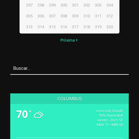
297
298
299
300
301
302
303
304
305
306
307
308
309
310
311
312
313
314
315
316
317
318
319
320
Próxima
COLUMBUS
70
overcast clouds
°
95% humedad
viento: 2m/s SE
MAX 71 • MIN 68