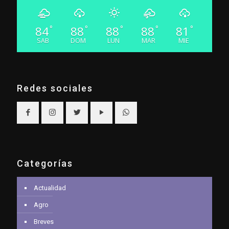
84
88
88
88
81
°
°
°
°
°
SAB
DOM
LUN
MAR
MIE
Redes sociales
Categorías
Actualidad
Agro
Breves