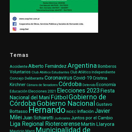
Temas
Argentina
Alberto Fernández
Accidente
Bomberos
Voluntarios
Club Atlético Estudiantes
Club Atlético Independiente
Coronavirus
Covid-19
Cristina
Concejo Deliberante
Córdoba
Kirchner
Economía
Cámara de Senadores
Detenido
Elecciones 2023
Fiesta
Elecciones 2021
Educación
Gobierno de
Fútbol
Nacional del Maní
Gobierno Nacional
Córdoba
Gustavo
Hernando
Javier
Bottasso
Inflación
INDEC
Milei
Juan Schiaretti
Juntos por el Cambio
Judiciales
Liga Regional Riotercerense
Martín Llaryora
Municipalidad de
Mauricio Macri