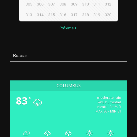
305
306
307
308
309
310
311
312
313
314
315
316
317
318
319
320
Próxima
COLUMBUS
83
moderate rain
°
74% humedad
viento: 2m/s O
MAX 86 • MIN 81