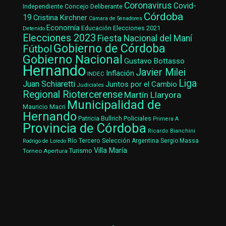
Coronavirus
Covid-
Concejo Deliberante
Independiente
Córdoba
19
Cristina Kirchner
Cámara de Senadores
Economía
Elecciones 2021
Educación
Detenido
Elecciones 2023
Fiesta Nacional del Maní
Gobierno de Córdoba
Fútbol
Gobierno Nacional
Gustavo Bottasso
Hernando
Javier Milei
Inflación
INDEC
Liga
Juan Schiaretti
Juntos por el Cambio
Judiciales
Regional Riotercerense
Martín Llaryora
Municipalidad de
Mauricio Macri
Hernando
Patricia Bullrich
Policiales
Primera A
Provincia de Córdoba
Ricardo Bianchini
Río Tercero
Selección Argentina
Sergio Massa
Rodrigo de Loredo
Villa María
Turismo
Torneo Apertura