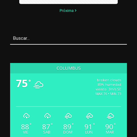
Próxima
COLUMBUS
75
broken clouds
°
85% humedad
viento: 3m/s SE
MAX 76 • MIN 73
88
87
89
91
90
°
°
°
°
°
VIE
SAB
DOM
LUN
MAR