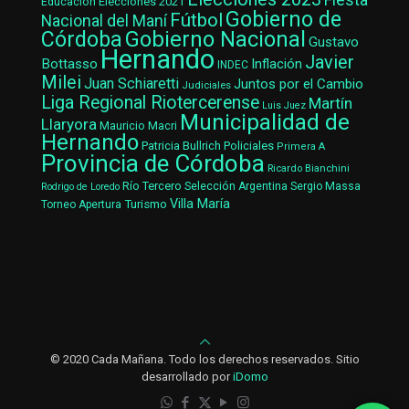
Fiesta
Elecciones 2021
Educación
Gobierno de
Fútbol
Nacional del Maní
Gobierno Nacional
Córdoba
Gustavo
Hernando
Javier
Bottasso
Inflación
INDEC
Milei
Juan Schiaretti
Juntos por el Cambio
Judiciales
Liga Regional Riotercerense
Martín
Luis Juez
Municipalidad de
Llaryora
Mauricio Macri
Hernando
Patricia Bullrich
Policiales
Primera A
Provincia de Córdoba
Ricardo Bianchini
Río Tercero
Selección Argentina
Sergio Massa
Rodrigo de Loredo
Villa María
Turismo
Torneo Apertura
© 2020 Cada Mañana. Todo los derechos reservados. Sitio
desarrollado por
iDomo