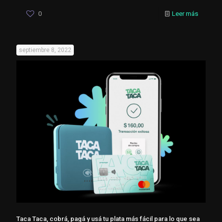
0
Leer más
septiembre 8, 2022
Taca Taca, cobrá, pagá y usá tu plata más fácil para lo que sea