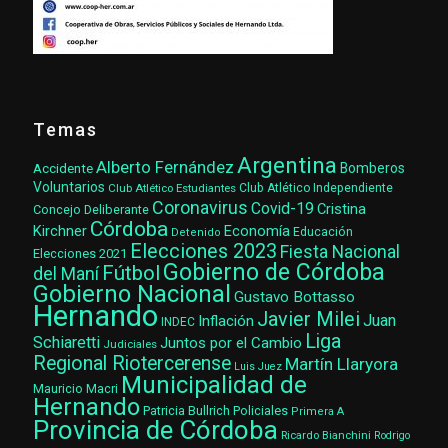
Temas
Argentina
Alberto Fernández
Accidente
Bomberos
Voluntarios
Club Atlético Estudiantes
Club Atlético Independiente
Coronavirus
Covid-19
Cristina
Concejo Deliberante
Córdoba
Kirchner
Economía
Educación
Detenido
Elecciones 2023
Fiesta Nacional
Elecciones 2021
Gobierno de Córdoba
Fútbol
del Maní
Gobierno Nacional
Gustavo Bottasso
Hernando
Javier Milei
Juan
Inflación
INDEC
Liga
Schiaretti
Juntos por el Cambio
Judiciales
Regional Riotercerense
Martín Llaryora
Luis Juez
Municipalidad de
Mauricio Macri
Hernando
Patricia Bullrich
Policiales
Primera A
Provincia de Córdoba
Ricardo Bianchini
Rodrigo