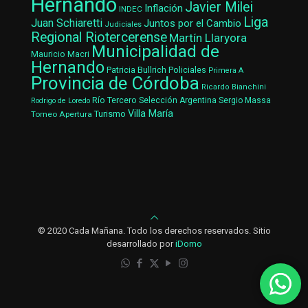
Hernando
Javier Milei
Inflación
INDEC
Liga
Juan Schiaretti
Juntos por el Cambio
Judiciales
Regional Riotercerense
Martín Llaryora
Municipalidad de
Mauricio Macri
Hernando
Patricia Bullrich
Policiales
Primera A
Provincia de Córdoba
Ricardo Bianchini
Río Tercero
Selección Argentina
Sergio Massa
Rodrigo de Loredo
Villa María
Turismo
Torneo Apertura
© 2020 Cada Mañana. Todo los derechos reservados. Sitio
desarrollado por
iDomo