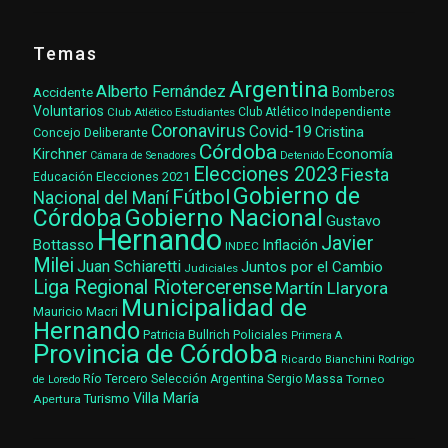
Temas
Argentina
Alberto Fernández
Accidente
Bomberos
Voluntarios
Club Atlético Estudiantes
Club Atlético Independiente
Coronavirus
Covid-19
Cristina
Concejo Deliberante
Córdoba
Kirchner
Economía
Cámara de Senadores
Detenido
Elecciones 2023
Fiesta
Elecciones 2021
Educación
Gobierno de
Fútbol
Nacional del Maní
Gobierno Nacional
Córdoba
Gustavo
Hernando
Javier
Bottasso
Inflación
INDEC
Milei
Juan Schiaretti
Juntos por el Cambio
Judiciales
Liga Regional Riotercerense
Martín Llaryora
Municipalidad de
Mauricio Macri
Hernando
Patricia Bullrich
Policiales
Primera A
Provincia de Córdoba
Ricardo Bianchini
Rodrigo
Río Tercero
Selección Argentina
Sergio Massa
Torneo
de Loredo
Villa María
Turismo
Apertura