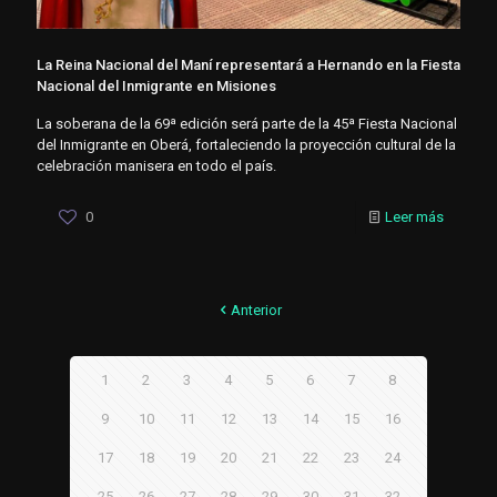
La Reina Nacional del Maní representará a Hernando en la Fiesta
Nacional del Inmigrante en Misiones
La soberana de la 69ª edición será parte de la 45ª Fiesta Nacional
del Inmigrante en Oberá, fortaleciendo la proyección cultural de la
celebración manisera en todo el país.
0
Leer más
Anterior
1
2
3
4
5
6
7
8
9
10
11
12
13
14
15
16
17
18
19
20
21
22
23
24
25
26
27
28
29
30
31
32