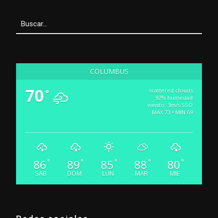
COLUMBUS
70
scattered clouds
°
92% humedad
viento: 3m/s SSO
MAX 73 • MIN 69
86
89
85
88
80
°
°
°
°
°
SAB
DOM
LUN
MAR
MIE