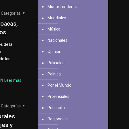
Moda/Tendencias
Categorías
Mundiales
loacas,
Música
dos
Nacionales
os de la
e
Opinión
de los
Policiales
Política
Leer más
Por el Mundo
Provinciales
Categorías
Publinota
urales
Regionales
jes y