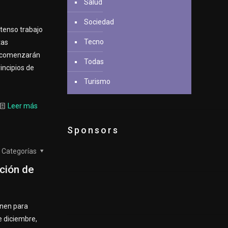
Salud
Sociedad
ntenso trabajo
Tecno
tas
es comenzarán
Todas
incipios de
Turismo
Leer más
Sponsors
Categorías
ción de
unen para
e diciembre,