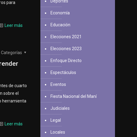
Deportes
ros para
Economía
Educación
Leer más
Elecciones 2021
Elecciones 2023
Categorías
Enfoque Directo
prender
Espectáculos
Eventos
ntes de cuarto
n sobre el
Fiesta Nacional del Maní
mo herramienta
Judiciales
Legal
Leer más
Locales