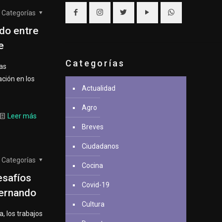
Categorías
do entre
e
Categorías
as
ación en los
Actualidad
Agro
Leer más
Breves
Ciudadanos
Categorías
Cocina
esafíos
Covid-19
Hernando
Cultura
, los trabajos