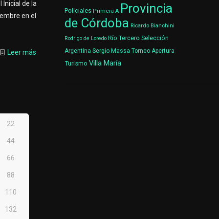
Inicial de la
Provincia
Policiales
Primera A
iembre en el
de Córdoba
Ricardo Bianchini
Río Tercero
Selección
Rodrigo de Loredo
Argentina
Sergio Massa
Torneo Apertura
Leer más
Villa María
Turismo
22
44
66
88
110
132