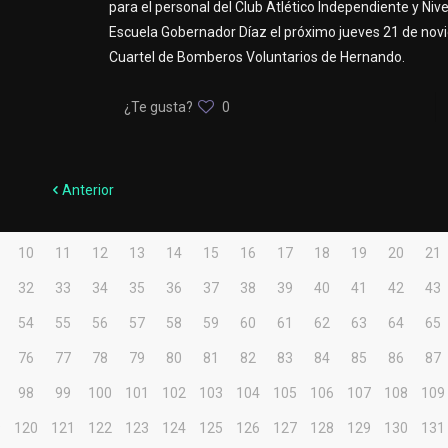
para el personal del Club Atlético Independiente y Nivel 
Escuela Gobernador Díaz el próximo jueves 21 de nov
Cuartel de Bomberos Voluntarios de Hernando.
¿Te gusta?
0
Anterior
10
11
12
13
14
15
16
17
18
19
20
21
32
33
34
35
36
37
38
39
40
41
42
43
54
55
56
57
58
59
60
61
62
63
64
65
76
77
78
79
80
81
82
83
84
85
86
87
98
99
100
101
102
103
104
105
106
107
108
109
9
120
121
122
123
124
125
126
127
128
129
130
131