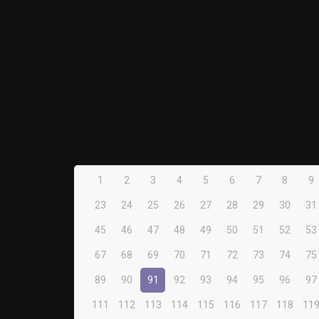
1
2
3
4
5
6
7
8
9
23
24
25
26
27
28
29
30
31
45
46
47
48
49
50
51
52
53
67
68
69
70
71
72
73
74
75
89
90
91
92
93
94
95
96
97
111
112
113
114
115
116
117
118
11