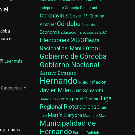
Club Atlético Estudiantes
Club Atlético
Concejo Deliberante
 el
Independiente
Coronavirus
Covid-19
Cristina
2
Córdoba
Kirchner
Detenido
órdoba
Economía
Elecciones 2021
Educación
para el
Elecciones 2023
Fiesta
Fútbol
Nacional del Maní
Gobierno de Córdoba
Leer más
Gobierno Nacional
Gustavo Bottasso
Hernando
Inflación
INDEC
Categorías
Javier Milei
Juan Schiaretti
Liga
Juntos por el Cambio
Judiciales
Regional Riotercerense
Luis
Martín Llaryora
Mauricio Macri
Juez
Municipalidad de
án jornadas
Hernando
Patricia Bullrich