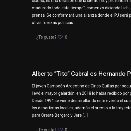
ciudad, es una decisión que la siento muy profundame
madurado todo este tiempo”, comenzó diciendo Lichi 
prensa. Se conformará una alianza donde el PJ será 
otras fuerzas políticas.
¿Te gusta?
0
Alberto “Tito” Cabral es Hernando P
El joven Campeón Argentino de Cinco Quillas por seg
llevó el mayor galardón, en 2018 lo había recibido por
Desde 1994 se viene desarrollando este evento el cual
los deportistas locales, además el premio a la trayecto
para Oreste Bergero y Jere
[…]
¿Te gusta?
0