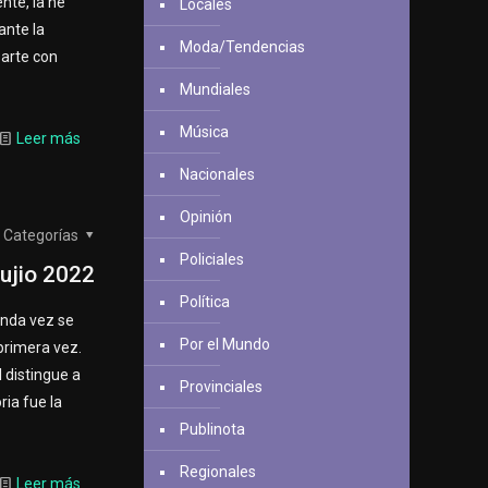
nte, la he
Locales
ante la
Moda/Tendencias
parte con
Mundiales
Música
Leer más
Nacionales
Opinión
Categorías
Policiales
ujio 2022
Política
unda vez se
Por el Mundo
 primera vez.
 distingue a
Provinciales
ria fue la
Publinota
Regionales
Leer más