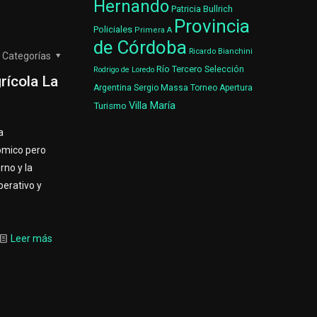
Hernando
Patricia Bullrich
Provincia
Policiales
Primera A
de Córdoba
Ricardo Bianchini
Categorías
Río Tercero
Selección
Rodrigo de Loredo
rícola La
Argentina
Sergio Massa
Torneo Apertura
Villa María
Turismo
a
ómico pero
rno y la
erativo y
Leer más