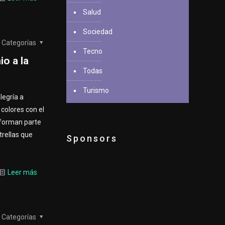
Salud
Sociedad
Categorías
Tecno
o a la
Todas
Turismo
legría a
 colores con el
 forman parte
trellas que
Sponsors
Leer más
Categorías