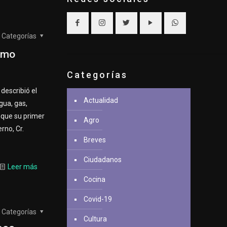
Categorías
como
Categorías
 describió el
Actualidad
gua, gas,
 que su primer
Agro
rno, Cr.
Breves
Ciudadanos
Leer más
Cocina
Covid-19
Categorías
Cultura