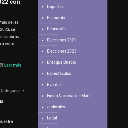
2022 con
Deportes
Economía
más de las
Educación
 2023, se
e las obras
Elecciones 2021
 a estar
Elecciones 2023
Enfoque Directo
Leer más
Espectáculos
Eventos
Categorías
Fiesta Nacional del Maní
 a
Judiciales
Legal
 nuestra