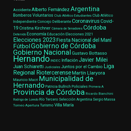
Argentina
Alberto Fernández
Accidente
Bomberos Voluntarios
Club Atlético Estudiantes
Club Atlético
Coronavirus
Covid-
Concejo Deliberante
Independiente
Córdoba
19
Cristina Kirchner
Cámara de Senadores
Economía
Elecciones 2021
Educación
Detenido
Elecciones 2023
Fiesta Nacional del Maní
Gobierno de Córdoba
Fútbol
Gobierno Nacional
Gustavo Bottasso
Hernando
Javier Milei
Inflación
INDEC
Liga
Juan Schiaretti
Juntos por el Cambio
Judiciales
Regional Riotercerense
Martín Llaryora
Municipalidad de
Mauricio Macri
Hernando
Patricia Bullrich
Policiales
Primera A
Provincia de Córdoba
Ricardo Bianchini
Río Tercero
Selección Argentina
Sergio Massa
Rodrigo de Loredo
Villa María
Turismo
Torneo Apertura