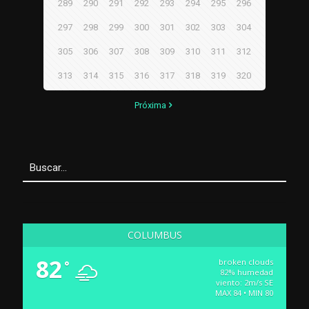
289
290
291
292
293
294
295
296
297
298
299
300
301
302
303
304
305
306
307
308
309
310
311
312
313
314
315
316
317
318
319
320
Próxima
COLUMBUS
82
broken clouds
°
82% humedad
viento: 2m/s SE
MAX 84 • MIN 80