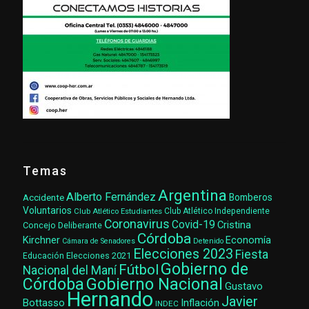
Temas
Argentina
Alberto Fernández
Accidente
Bomberos
Voluntarios
Club Atlético Estudiantes
Club Atlético Independiente
Coronavirus
Covid-19
Cristina
Concejo Deliberante
Córdoba
Kirchner
Economía
Cámara de Senadores
Detenido
Elecciones 2023
Fiesta
Elecciones 2021
Educación
Gobierno de
Fútbol
Nacional del Maní
Gobierno Nacional
Córdoba
Gustavo
Hernando
Javier
Bottasso
Inflación
INDEC