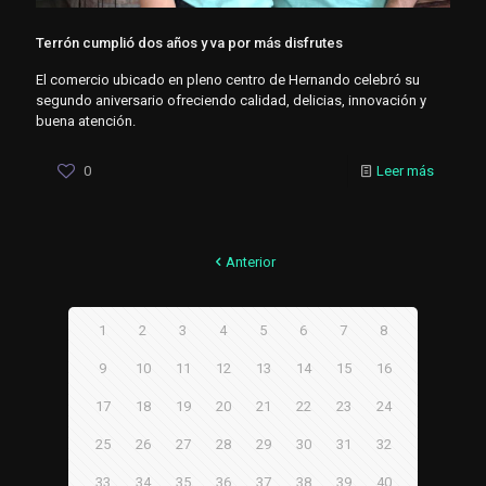
Terrón cumplió dos años y va por más disfrutes
El comercio ubicado en pleno centro de Hernando celebró su
segundo aniversario ofreciendo calidad, delicias, innovación y
buena atención.
0
Leer más
Anterior
1
2
3
4
5
6
7
8
9
10
11
12
13
14
15
16
17
18
19
20
21
22
23
24
25
26
27
28
29
30
31
32
33
34
35
36
37
38
39
40