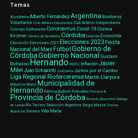
Temas
Argentina
Alberto Fernández
Accidente
Bomberos
Voluntarios
Club Atlético Estudiantes
Club Atlético Independiente
Coronavirus
Covid-19
Cristina
Concejo Deliberante
Córdoba
Kirchner
Economía
Cámara de Senadores
Detenido
Elecciones 2023
Fiesta
Elecciones 2021
Educación
Gobierno de
Fútbol
Nacional del Maní
Gobierno Nacional
Córdoba
Gustavo
Hernando
Javier
Bottasso
Inflación
INDEC
Milei
Juan Schiaretti
Juntos por el Cambio
Judiciales
Liga Regional Riotercerense
Martín Llaryora
Municipalidad de
Mauricio Macri
Hernando
Patricia Bullrich
Policiales
Primera A
Provincia de Córdoba
Ricardo Bianchini
Rodrigo
Río Tercero
Selección Argentina
Sergio Massa
Torneo
de Loredo
Villa María
Turismo
Apertura