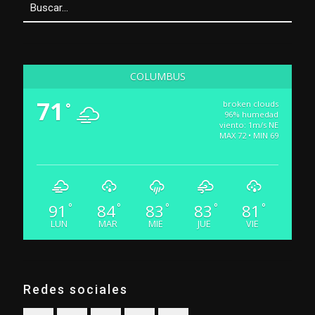
COLUMBUS
71
broken clouds
°
96% humedad
viento: 1m/s NE
MAX 72 • MIN 69
91
84
83
83
81
°
°
°
°
°
LUN
MAR
MIE
JUE
VIE
Redes sociales