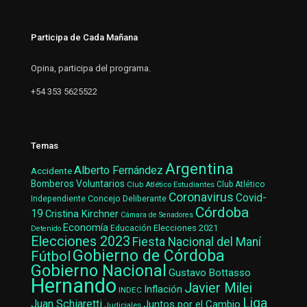
Participa de Cada Mañana
Opina, participa del programa.
+54 353 5625522
Temas
Argentina
Alberto Fernández
Accidente
Bomberos Voluntarios
Club Atlético Estudiantes
Club Atlético
Coronavirus
Covid-
Concejo Deliberante
Independiente
Córdoba
19
Cristina Kirchner
Cámara de Senadores
Economía
Elecciones 2021
Educación
Detenido
Elecciones 2023
Fiesta Nacional del Maní
Gobierno de Córdoba
Fútbol
Gobierno Nacional
Gustavo Bottasso
Hernando
Javier Milei
Inflación
INDEC
Liga
Juan Schiaretti
Juntos por el Cambio
Judiciales