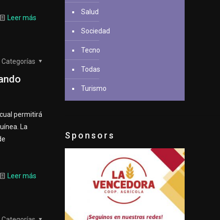
Salud
Leer más
Sociedad
Tecno
Categorías
Todas
rando
Turismo
cual permitirá
uínea. La
Sponsors
de
Leer más
Categorías