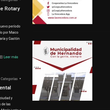
de Rotary
 nuevo período
ido por Maico
aría y Gastón
Leer más
Categorías
ental
 ciudad y
 de las