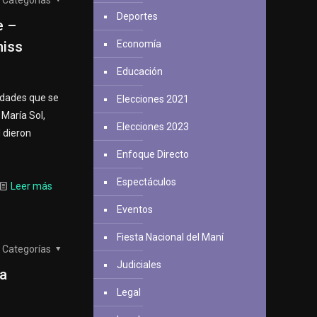
Categorías
Deportes
e –
miss
Economía
Educación
vidades que se
Elecciones 2021
 María Sol,
Elecciones 2023
d dieron
Enfoque Directo
Espectáculos
Leer más
Eventos
Fiesta Nacional del Maní
Categorías
Judiciales
 a
Legal