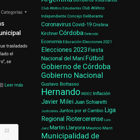
Bomberos Voluntarios
Club Atlético Estudiantes
Club Atlético
Categorías
Concejo Deliberante
Independiente
ás
Coronavirus
Covid-19
Cristina
Córdoba
unicipal
Kirchner
Detenido
Economía
Elecciones 2021
Educación
fue trasladado
Elecciones 2023
Fiesta
lado el
Fútbol
Nacional del Maní
o”, se
Gobierno de Córdoba
Gobierno Nacional
Gustavo Bottasso
Leer más
Hernando
Inflación
INDEC
Javier Milei
Juan Schiaretti
Liga
Juntos por el Cambio
Judiciales
Regional Riotercerense
Luis
Martín Llaryora
Mauricio Macri
Juez
22
Municipalidad de