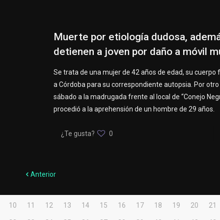
Muerte por etiología dudosa, adem
detienen a joven por daño a móvil m
Se trata de una mujer de 42 años de edad, su cuerpo 
a Córdoba para su correspondiente autopsia. Por otro 
sábado a la madrugada frente al local de “Conejo Negr
procedió a la aprehensión de un hombre de 29 años.
¿Te gusta?
0
Anterior
10
11
12
13
14
15
16
17
18
19
20
21