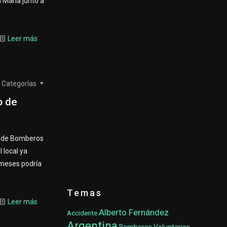
 María junto a
Leer más
Categorías
o de
e de Bomberos
l local ya
s meses podría
Temas
Leer más
Alberto Fernández
Accidente
Argentina