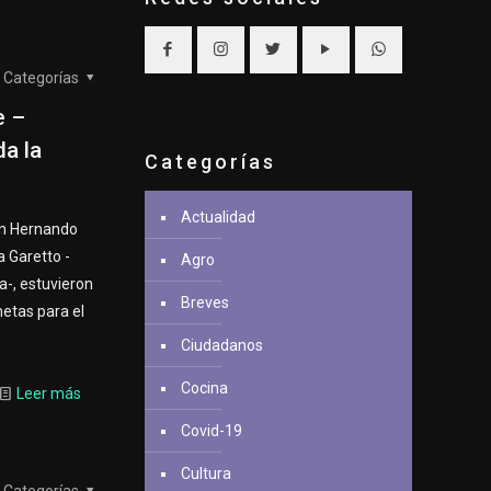
Categorías
e –
a la
Categorías
Actualidad
en Hernando
a Garetto -
Agro
a-, estuvieron
Breves
etas para el
Ciudadanos
Cocina
Leer más
Covid-19
Cultura