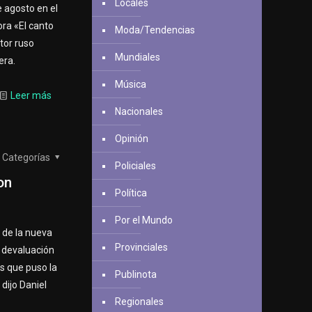
Locales
e agosto en el
ora «El canto
Moda/Tendencias
tor ruso
Mundiales
era.
Música
Leer más
Nacionales
Opinión
Categorías
Policiales
on
Política
Por el Mundo
 de la nueva
Provinciales
 devaluación
s que puso la
Publinota
dijo Daniel
Regionales