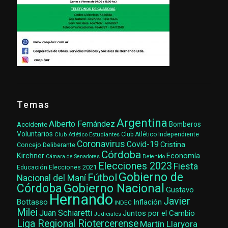
Temas
Argentina
Alberto Fernández
Accidente
Bomberos
Voluntarios
Club Atlético Estudiantes
Club Atlético Independiente
Coronavirus
Covid-19
Cristina
Concejo Deliberante
Córdoba
Kirchner
Economía
Cámara de Senadores
Detenido
Elecciones 2023
Fiesta
Elecciones 2021
Educación
Gobierno de
Fútbol
Nacional del Maní
Gobierno Nacional
Córdoba
Gustavo
Hernando
Javier
Bottasso
Inflación
INDEC
Milei
Juan Schiaretti
Juntos por el Cambio
Judiciales
Liga Regional Riotercerense
Martín Llaryora