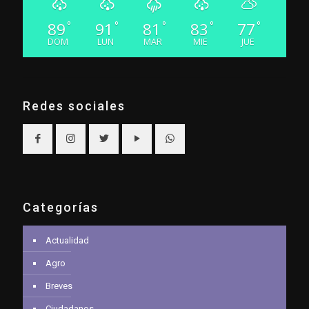
89
91
81
83
77
°
°
°
°
°
DOM
LUN
MAR
MIE
JUE
Redes sociales
Categorías
Actualidad
Agro
Breves
Ciudadanos