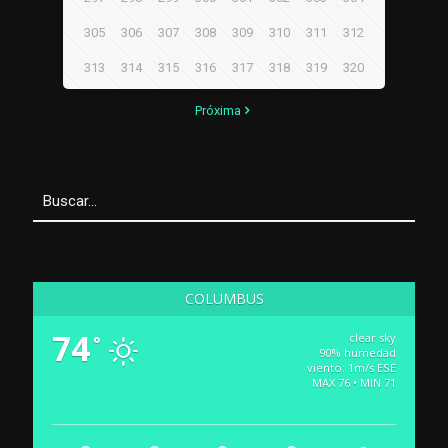
305
306
307
308
309
310
311
312
313
314
315
316
317
318
319
320
Próxima
COLUMBUS
74
clear sky
°
90% humedad
viento: 1m/s ESE
MAX 76 • MIN 71