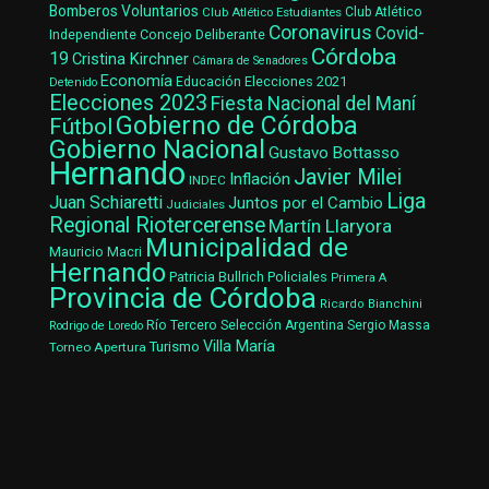
Bomberos Voluntarios
Club Atlético Estudiantes
Club Atlético
Coronavirus
Covid-
Concejo Deliberante
Independiente
Córdoba
19
Cristina Kirchner
Cámara de Senadores
Economía
Elecciones 2021
Educación
Detenido
Elecciones 2023
Fiesta Nacional del Maní
Gobierno de Córdoba
Fútbol
Gobierno Nacional
Gustavo Bottasso
Hernando
Javier Milei
Inflación
INDEC
Liga
Juan Schiaretti
Juntos por el Cambio
Judiciales
Regional Riotercerense
Martín Llaryora
Municipalidad de
Mauricio Macri
Hernando
Patricia Bullrich
Policiales
Primera A
Provincia de Córdoba
Ricardo Bianchini
Río Tercero
Selección Argentina
Sergio Massa
Rodrigo de Loredo
Villa María
Turismo
Torneo Apertura