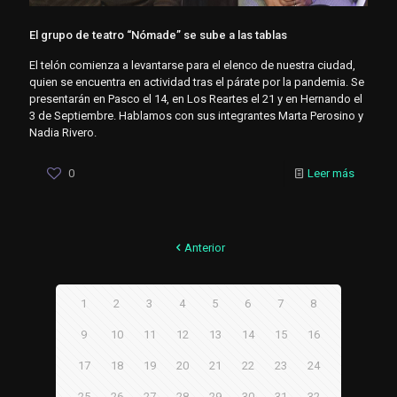
El grupo de teatro “Nómade” se sube a las tablas
El telón comienza a levantarse para el elenco de nuestra ciudad,
quien se encuentra en actividad tras el párate por la pandemia. Se
presentarán en Pasco el 14, en Los Reartes el 21 y en Hernando el
3 de Septiembre. Hablamos con sus integrantes Marta Perosino y
Nadia Rivero.
0
Leer más
Anterior
1
2
3
4
5
6
7
8
9
10
11
12
13
14
15
16
17
18
19
20
21
22
23
24
25
26
27
28
29
30
31
32