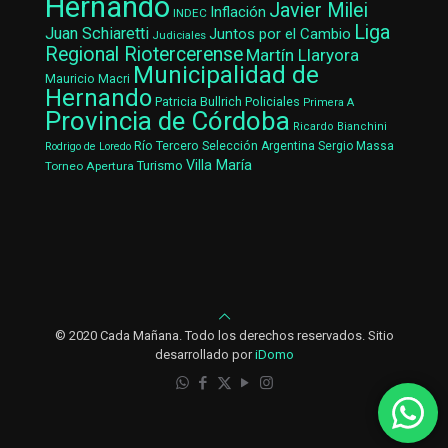
Hernando
Javier Milei
Inflación
INDEC
Liga
Juan Schiaretti
Juntos por el Cambio
Judiciales
Regional Riotercerense
Martín Llaryora
Municipalidad de
Mauricio Macri
Hernando
Patricia Bullrich
Policiales
Primera A
Provincia de Córdoba
Ricardo Bianchini
Río Tercero
Selección Argentina
Sergio Massa
Rodrigo de Loredo
Villa María
Turismo
Torneo Apertura
© 2020 Cada Mañana. Todo los derechos reservados. Sitio
desarrollado por
iDomo