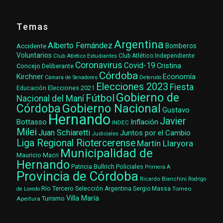
Temas
Argentina
Alberto Fernández
Accidente
Bomberos
Voluntarios
Club Atlético Estudiantes
Club Atlético Independiente
Coronavirus
Covid-19
Cristina
Concejo Deliberante
Córdoba
Kirchner
Economía
Cámara de Senadores
Detenido
Elecciones 2023
Fiesta
Elecciones 2021
Educación
Gobierno de
Fútbol
Nacional del Maní
Gobierno Nacional
Córdoba
Gustavo
Hernando
Javier
Bottasso
Inflación
INDEC
Milei
Juan Schiaretti
Juntos por el Cambio
Judiciales
Liga Regional Riotercerense
Martín Llaryora
Municipalidad de
Mauricio Macri
Hernando
Patricia Bullrich
Policiales
Primera A
Provincia de Córdoba
Ricardo Bianchini
Rodrigo
Río Tercero
Selección Argentina
Sergio Massa
Torneo
de Loredo
Villa María
Turismo
Apertura