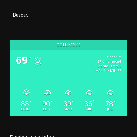
COLUMBUS
69
clear sky
°
97% humedad
viento: 1m/s E
MAX 71 • MIN 67
88
90
89
86
78
°
°
°
°
°
DOM
LUN
MAR
MIE
JUE