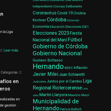
Club Atlético Estudiantes
Club Atlético
Concejo Deliberante
Independiente
Coronavirus
Covid-19
án
Cristina
Córdoba
Kirchner
Detenido
Economía
Elecciones 2021
Educación
n la Liga
Elecciones 2023
Fiesta
Fútbol
Nacional del Maní
Gobierno de Córdoba
Leer más
Gobierno Nacional
Gustavo Bottasso
Hernando
Inflación
INDEC
Categorías
Javier Milei
Juan Schiaretti
Liga
afíos en
Juntos por el Cambio
Judiciales
Regional Riotercerense
neros
Luis
Martín Llaryora
Mauricio Macri
Juez
realizadas en
Municipalidad de
 de gestión
Hernando
Patricia Bullrich