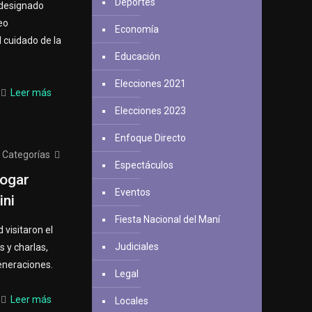
Deportes
e designado
eo
Economía
 cuidado de la
Educación
Elecciones 2021
Leer más
Elecciones 2023
Enfoque Directo
Categorías
Espectáculos
Hogar
Eventos
ini
Fiesta Nacional del Maní
 visitaron el
Judiciales
 y charlas,
eneraciones.
Legal
Leer más
Locales