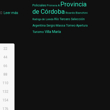
Provincia
Policiales
Primera A
de Córdoba
Leer más
Ricardo Bianchini
Río Tercero
Selección
Rodrigo de Loredo
Argentina
Sergio Massa
Torneo Apertura
Villa María
Turismo
22
44
66
88
110
132
154
176