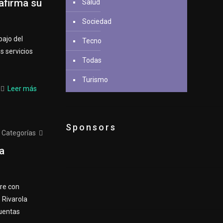
afirma su
Salud
Sociedad
bajo del
Tecno
s servicios
Todas
Turismo
Leer más
Sponsors
Categorías
a
bre con
 Rivarola
cuentas