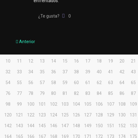
enfrentados.
¿Te gusta?
0
Anterior
10
11
12
13
14
15
16
17
18
19
20
21
32
33
34
35
36
37
38
39
40
41
42
43
54
55
56
57
58
59
60
61
62
63
64
65
76
77
78
79
80
81
82
83
84
85
86
87
98
99
100
101
102
103
104
105
106
107
108
109
9
120
121
122
123
124
125
126
127
128
129
130
131
1
142
143
144
145
146
147
148
149
150
151
152
153
3
164
165
166
167
168
169
170
171
172
173
174
175