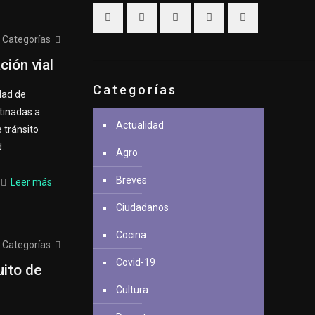
Categorías
ión vial
Categorías
dad de
tinadas a
Actualidad
 tránsito
.
Agro
Breves
Leer más
Ciudadanos
Cocina
Categorías
Covid-19
uito de
Cultura