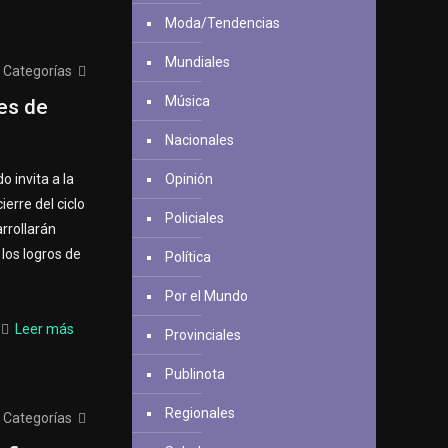
Moda/Tendencias
Mundiales
Categorías
Música
les de
Nacionales
o invita a la
Opinión
erre del ciclo
Policiales
arrollarán
 los logros de
Política
Por el Mundo
Leer más
Provinciales
Publinota
Regionales
Categorías