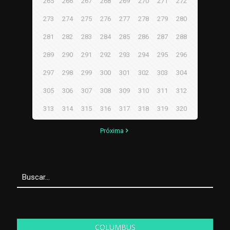
265
266
267
268
269
270
271
272
273
274
275
276
277
278
279
280
281
282
283
284
285
286
287
288
289
290
291
292
293
294
295
296
297
298
299
300
301
302
303
304
305
306
307
308
309
310
311
312
313
314
315
316
317
318
319
320
Próxima
COLUMBUS