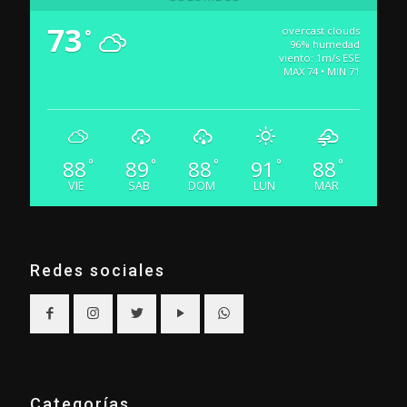
73
overcast clouds
°
96% humedad
viento: 1m/s ESE
MAX 74 • MIN 71
88
89
88
91
88
°
°
°
°
°
VIE
SAB
DOM
LUN
MAR
Redes sociales
Categorías