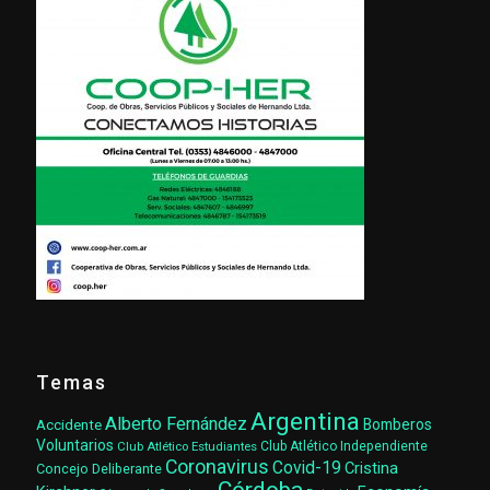
Temas
Argentina
Alberto Fernández
Accidente
Bomberos
Voluntarios
Club Atlético Estudiantes
Club Atlético Independiente
Coronavirus
Covid-19
Cristina
Concejo Deliberante
Córdoba