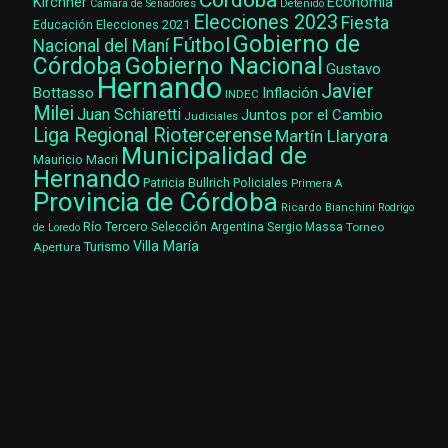
Kirchner
Economía
Cámara de Senadores
Detenido
Elecciones 2023
Fiesta
Elecciones 2021
Educación
Gobierno de
Fútbol
Nacional del Maní
Gobierno Nacional
Córdoba
Gustavo
Hernando
Javier
Bottasso
Inflación
INDEC
Milei
Juan Schiaretti
Juntos por el Cambio
Judiciales
Liga Regional Riotercerense
Martín Llaryora
Municipalidad de
Mauricio Macri
Hernando
Patricia Bullrich
Policiales
Primera A
Provincia de Córdoba
Ricardo Bianchini
Rodrigo
Río Tercero
Selección Argentina
Sergio Massa
Torneo
de Loredo
Villa María
Turismo
Apertura