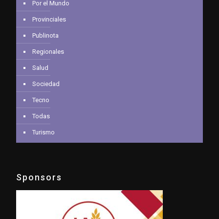
Por el Mundo
Provinciales
Publinota
Regionales
Salud
Sociedad
Tecno
Todas
Turismo
Sponsors