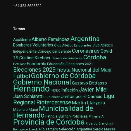
+54 353 5625522
Temas
Argentina
Alberto Fernández
Accidente
Bomberos Voluntarios
Club Atlético Estudiantes
Club Atlético
Coronavirus
Covid-
Concejo Deliberante
Independiente
Córdoba
19
Cristina Kirchner
Cámara de Senadores
Economía
Elecciones 2021
Educación
Detenido
Elecciones 2023
Fiesta Nacional del Maní
Gobierno de Córdoba
Fútbol
Gobierno Nacional
Gustavo Bottasso
Hernando
Javier Milei
Inflación
INDEC
Liga
Juan Schiaretti
Juntos por el Cambio
Judiciales
Regional Riotercerense
Martín Llaryora
Municipalidad de
Mauricio Macri
Hernando
Patricia Bullrich
Policiales
Primera A
Provincia de Córdoba
Ricardo Bianchini
Río Tercero
Selección Argentina
Sergio Massa
Rodrigo de Loredo