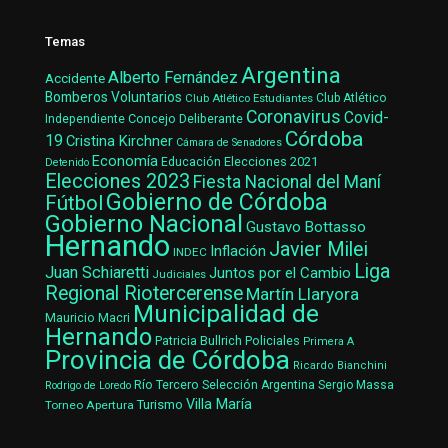
Temas
Argentina
Alberto Fernández
Accidente
Bomberos Voluntarios
Club Atlético Estudiantes
Club Atlético
Coronavirus
Covid-
Concejo Deliberante
Independiente
Córdoba
19
Cristina Kirchner
Cámara de Senadores
Economía
Elecciones 2021
Educación
Detenido
Elecciones 2023
Fiesta Nacional del Maní
Gobierno de Córdoba
Fútbol
Gobierno Nacional
Gustavo Bottasso
Hernando
Javier Milei
Inflación
INDEC
Liga
Juan Schiaretti
Juntos por el Cambio
Judiciales
Regional Riotercerense
Martín Llaryora
Municipalidad de
Mauricio Macri
Hernando
Patricia Bullrich
Policiales
Primera A
Provincia de Córdoba
Ricardo Bianchini
Río Tercero
Selección Argentina
Sergio Massa
Rodrigo de Loredo
Villa María
Turismo
Torneo Apertura