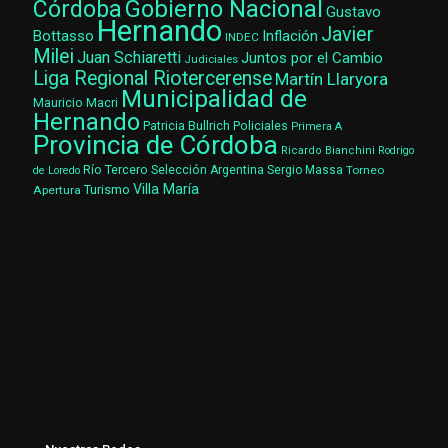
Gobierno Nacional
Córdoba
Gustavo
Hernando
Javier
Bottasso
Inflación
INDEC
Milei
Juan Schiaretti
Juntos por el Cambio
Judiciales
Liga Regional Riotercerense
Martín Llaryora
Municipalidad de
Mauricio Macri
Hernando
Patricia Bullrich
Policiales
Primera A
Provincia de Córdoba
Ricardo Bianchini
Rodrigo
Río Tercero
Selección Argentina
Sergio Massa
Torneo
de Loredo
Villa María
Turismo
Apertura