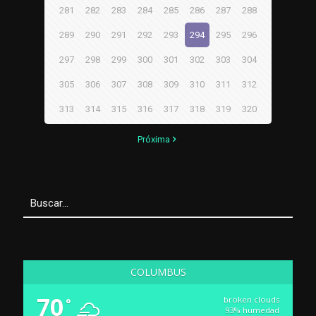
281
282
283
284
285
286
287
288
289
290
291
292
293
294
295
296
297
298
299
300
301
302
303
304
305
306
307
308
309
310
311
312
313
314
315
316
317
318
319
320
Próxima
COLUMBUS
70
broken clouds
°
93% humedad