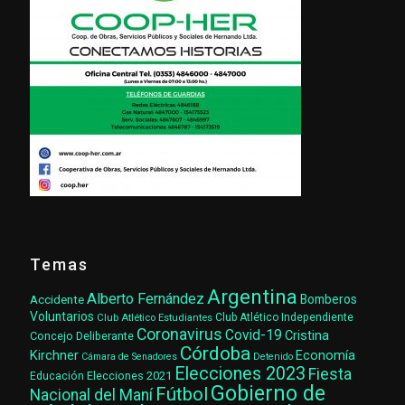
Temas
Argentina
Alberto Fernández
Accidente
Bomberos
Voluntarios
Club Atlético Estudiantes
Club Atlético Independiente
Coronavirus
Covid-19
Cristina
Concejo Deliberante
Córdoba
Kirchner
Economía
Cámara de Senadores
Detenido
Elecciones 2023
Fiesta
Elecciones 2021
Educación
Gobierno de
Fútbol
Nacional del Maní