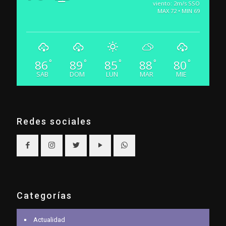
viento: 2m/s SSO
MAX 72 • MIN 69
86
89
85
88
80
°
°
°
°
°
SAB
DOM
LUN
MAR
MIE
Redes sociales
Categorías
Actualidad