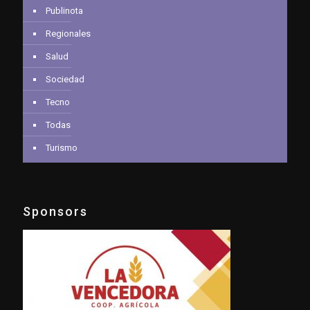
Publinota
Regionales
Salud
Sociedad
Tecno
Todas
Turismo
Sponsors