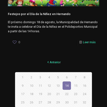
Festejos por el Día de la Niñez en Hernando
El próximo domingo 18 de agosto, la Municipalidad de Hernando
te invita a celebrar el Día de la Niñez en el Polideportivo Municipal
a partir de las 14 horas.
0
Leer más
Anterior
1
2
3
4
5
6
7
8
9
10
11
12
13
14
15
16
17
18
19
20
21
22
23
24
25
26
27
28
29
30
31
32