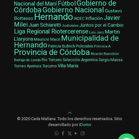
Gobierno de
Fútbol
Nacional del Maní
Gobierno Nacional
Córdoba
Gustavo
Hernando
Javier
Bottasso
Inflación
INDEC
Milei
Juan Schiaretti
Juntos por el Cambio
Judiciales
Liga Regional Riotercerense
Martín
Luis Juez
Municipalidad de
Llaryora
Mauricio Macri
Hernando
Patricia Bullrich
Policiales
Primera A
Provincia de Córdoba
Ricardo Bianchini
Río Tercero
Selección Argentina
Sergio Massa
Rodrigo de Loredo
Villa María
Turismo
Torneo Apertura
© 2020 Cada Mañana. Todo los derechos reservados. Sitio
desarrollado por
iDomo