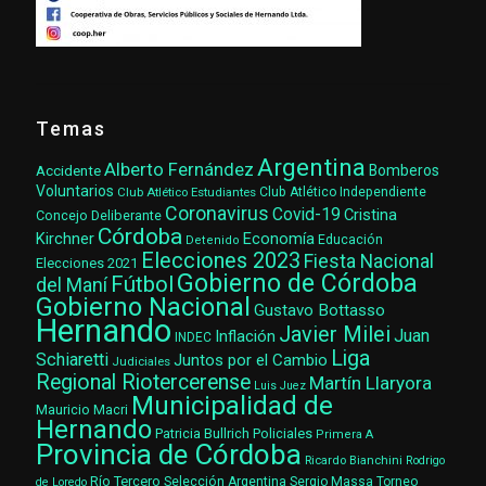
Temas
Argentina
Alberto Fernández
Accidente
Bomberos
Voluntarios
Club Atlético Estudiantes
Club Atlético Independiente
Coronavirus
Covid-19
Cristina
Concejo Deliberante
Córdoba
Kirchner
Economía
Educación
Detenido
Elecciones 2023
Fiesta Nacional
Elecciones 2021
Gobierno de Córdoba
Fútbol
del Maní
Gobierno Nacional
Gustavo Bottasso
Hernando
Javier Milei
Juan
Inflación
INDEC
Liga
Schiaretti
Juntos por el Cambio
Judiciales
Regional Riotercerense
Martín Llaryora
Luis Juez
Municipalidad de
Mauricio Macri
Hernando
Patricia Bullrich
Policiales
Primera A
Provincia de Córdoba
Ricardo Bianchini
Rodrigo
Río Tercero
Selección Argentina
Sergio Massa
Torneo
de Loredo