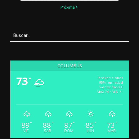
Próxima
COLUMBUS
73
broken clouds
°
95% humedad
viento: 1m/s E
MAX 74 • MIN 71
89
88
87
85
73
°
°
°
°
°
VIE
SAB
DOM
LUN
MAR