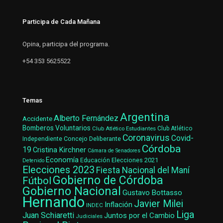
Participa de Cada Mañana
Opina, participa del programa.
+54 353 5625522
Temas
Argentina
Alberto Fernández
Accidente
Bomberos Voluntarios
Club Atlético Estudiantes
Club Atlético
Coronavirus
Covid-
Concejo Deliberante
Independiente
Córdoba
19
Cristina Kirchner
Cámara de Senadores
Economía
Elecciones 2021
Educación
Detenido
Elecciones 2023
Fiesta Nacional del Maní
Gobierno de Córdoba
Fútbol
Gobierno Nacional
Gustavo Bottasso
Hernando
Javier Milei
Inflación
INDEC
Liga
Juan Schiaretti
Juntos por el Cambio
Judiciales