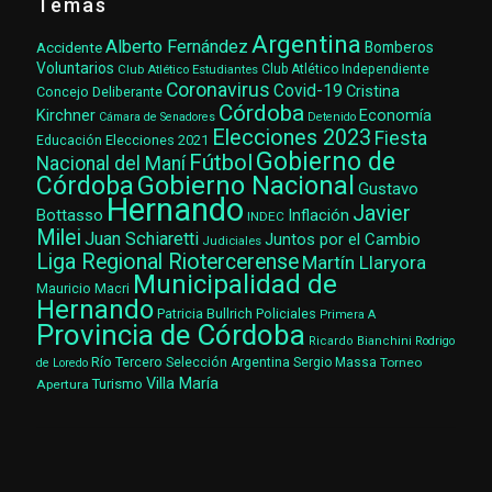
Temas
Argentina
Alberto Fernández
Accidente
Bomberos
Voluntarios
Club Atlético Estudiantes
Club Atlético Independiente
Coronavirus
Covid-19
Cristina
Concejo Deliberante
Córdoba
Kirchner
Economía
Cámara de Senadores
Detenido
Elecciones 2023
Fiesta
Elecciones 2021
Educación
Gobierno de
Fútbol
Nacional del Maní
Gobierno Nacional
Córdoba
Gustavo
Hernando
Javier
Bottasso
Inflación
INDEC
Milei
Juan Schiaretti
Juntos por el Cambio
Judiciales
Liga Regional Riotercerense
Martín Llaryora
Municipalidad de
Mauricio Macri
Hernando
Patricia Bullrich
Policiales
Primera A
Provincia de Córdoba
Ricardo Bianchini
Rodrigo
Río Tercero
Selección Argentina
Sergio Massa
Torneo
de Loredo
Villa María
Turismo
Apertura