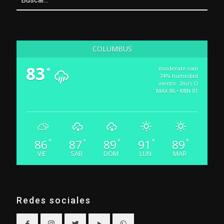
COLUMBUS
83
moderate rain
°
74% humedad
viento: 2m/s O
MAX 86 • MIN 81
86
87
89
91
89
°
°
°
°
°
VIE
SAB
DOM
LUN
MAR
Redes sociales