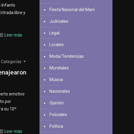
o Infanto
Fiesta Nacional del Maní
ntrada libre y
Judiciales
Legal
Leer más
Locales
Moda/Tendencias
Categorías
Mundiales
menajearon
Música
Nacionales
ierto emotivo
rto por
Opinión
ra su 10º
Policiales
Política
Leer más