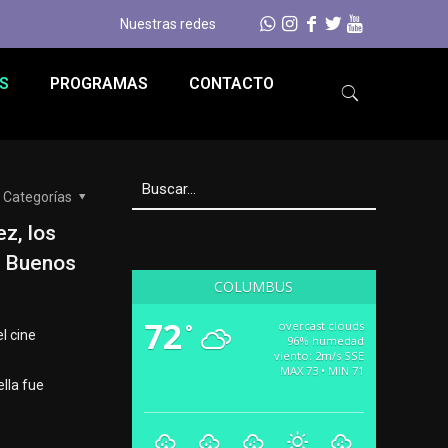
Nuestras redes
S
PROGRAMAS
CONTACTO
Categorías
ez, los
e Buenos
COLUMBUS
72
overcast clouds
°
l cine
96% humedad
viento: 2m/s SSE
MAX 73 • MIN 71
lla fue