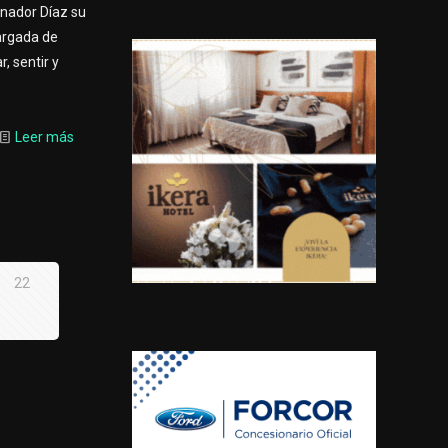
rnador Díaz su
cargada de
, sentir y
Leer más
22