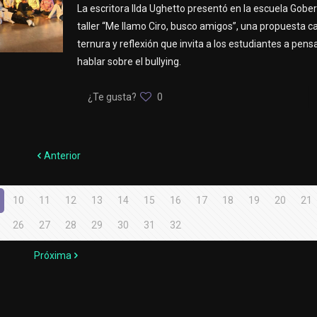
La escritora Ilda Ughetto presentó en la escuela Gobe
taller “Me llamo Ciro, busco amigos”, una propuesta 
ternura y reflexión que invita a los estudiantes a pensar
hablar sobre el bullying.
¿Te gusta?
0
Anterior
10
11
12
13
14
15
16
17
18
19
20
21
26
27
28
29
30
31
32
Próxima