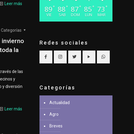
Leer más
89
88
87
85
73
°
°
°
°
°
VIE
SAB
DOM
LUN
MAR
Categorías
 invierno
Redes sociales
toda la
través de las
ecinos y
 y diversión
Categorías
Actualidad
Leer más
Agro
Breves