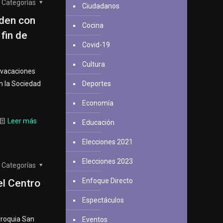
Categorías
Ciudadanos
iden con
Cocina
 fin de
Covid-19
Cultura
 vacaciones
Deportes
en la Sociedad
Economía
Leer más
Educación
Elecciones 2021
Elecciones 2023
Categorías
Enfoque Directo
el Centro
Espectáculos
rroquia San
Eventos