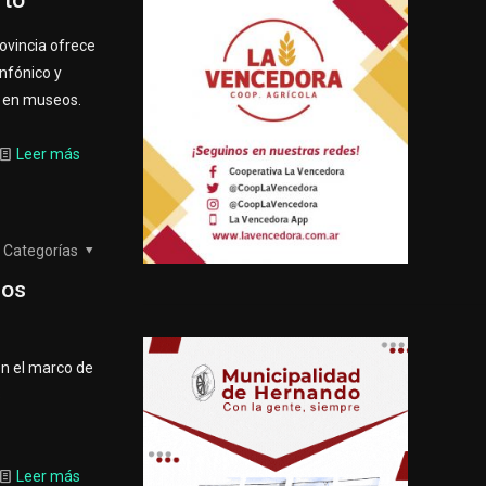
rto
rovincia ofrece
infónico y
es en museos.
Leer más
Categorías
los
en el marco de
s
Leer más