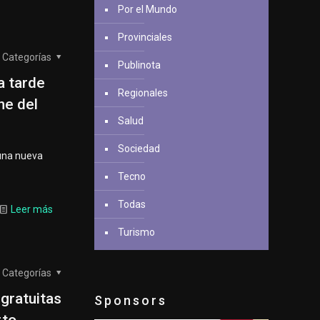
Por el Mundo
Provinciales
Categorías
Publinota
a tarde
Regionales
ne del
Salud
Sociedad
 una nueva
Tecno
Todas
Leer más
Turismo
Categorías
 gratuitas
Sponsors