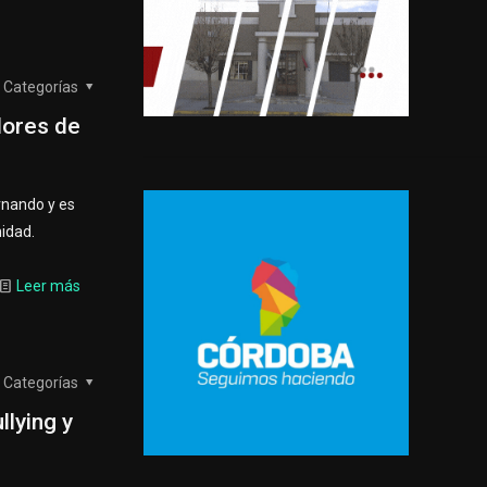
Categorías
dores de
rnando y es
nidad.
Leer más
Categorías
llying y