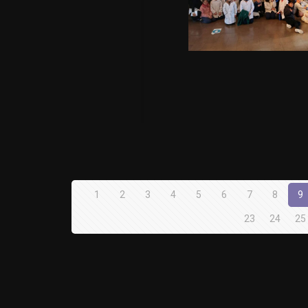
1
2
3
4
5
6
7
8
9
23
24
25