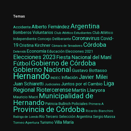
Temas
Argentina
Alberto Fernández
Accidente
Bomberos Voluntarios
Club Atlético Estudiantes
Club Atlético
Coronavirus
Covid-
Concejo Deliberante
Independiente
Córdoba
19
Cristina Kirchner
Cámara de Senadores
Economía
Elecciones 2021
Educación
Detenido
Elecciones 2023
Fiesta Nacional del Maní
Gobierno de Córdoba
Fútbol
Gobierno Nacional
Gustavo Bottasso
Hernando
Javier Milei
Inflación
INDEC
Liga
Juan Schiaretti
Juntos por el Cambio
Judiciales
Regional Riotercerense
Martín Llaryora
Municipalidad de
Mauricio Macri
Hernando
Patricia Bullrich
Policiales
Primera A
Provincia de Córdoba
Ricardo Bianchini
Río Tercero
Selección Argentina
Sergio Massa
Rodrigo de Loredo
Villa María
Turismo
Torneo Apertura