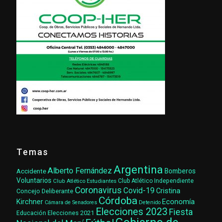
Temas
Argentina
Alberto Fernández
Accidente
Bomberos
Voluntarios
Club Atlético Estudiantes
Club Atlético Independiente
Coronavirus
Covid-19
Cristina
Concejo Deliberante
Córdoba
Kirchner
Economía
Cámara de Senadores
Detenido
Elecciones 2023
Fiesta
Elecciones 2021
Educación