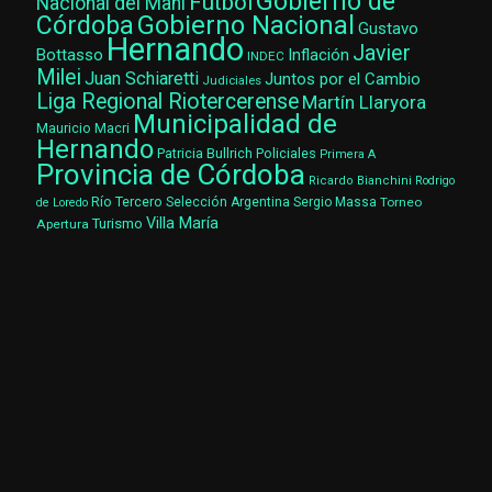
Gobierno de
Fútbol
Nacional del Maní
Gobierno Nacional
Córdoba
Gustavo
Hernando
Javier
Bottasso
Inflación
INDEC
Milei
Juan Schiaretti
Juntos por el Cambio
Judiciales
Liga Regional Riotercerense
Martín Llaryora
Municipalidad de
Mauricio Macri
Hernando
Patricia Bullrich
Policiales
Primera A
Provincia de Córdoba
Ricardo Bianchini
Rodrigo
Río Tercero
Selección Argentina
Sergio Massa
Torneo
de Loredo
Villa María
Turismo
Apertura