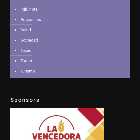
Publinota
Regionales
Salud
Sociedad
Tecno
Todas
Turismo
Sponsors