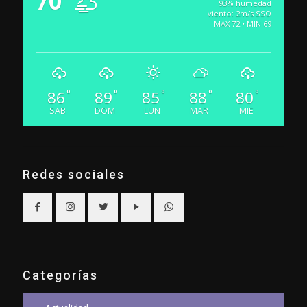
70
93% humedad
viento: 2m/s SSO
MAX 72 • MIN 69
86
89
85
88
80
°
°
°
°
°
SAB
DOM
LUN
MAR
MIE
Redes sociales
Categorías