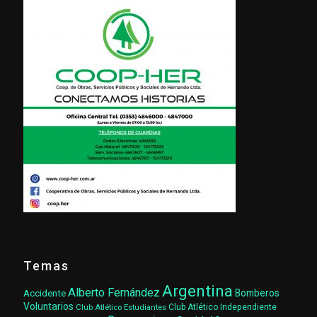
Temas
Argentina
Alberto Fernández
Accidente
Bomberos
Voluntarios
Club Atlético Estudiantes
Club Atlético Independiente