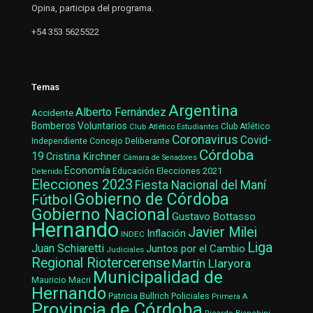
Opina, participa del programa.
+54 353 5625522
Temas
Argentina
Alberto Fernández
Accidente
Bomberos Voluntarios
Club Atlético Estudiantes
Club Atlético
Coronavirus
Covid-
Concejo Deliberante
Independiente
Córdoba
19
Cristina Kirchner
Cámara de Senadores
Economía
Elecciones 2021
Educación
Detenido
Elecciones 2023
Fiesta Nacional del Maní
Gobierno de Córdoba
Fútbol
Gobierno Nacional
Gustavo Bottasso
Hernando
Javier Milei
Inflación
INDEC
Liga
Juan Schiaretti
Juntos por el Cambio
Judiciales
Regional Riotercerense
Martín Llaryora
Municipalidad de
Mauricio Macri
Hernando
Patricia Bullrich
Policiales
Primera A
Provincia de Córdoba