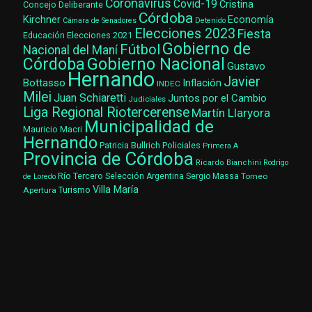
Coronavirus
Covid-19
Cristina
Concejo Deliberante
Córdoba
Kirchner
Economía
Cámara de Senadores
Detenido
Elecciones 2023
Fiesta
Elecciones 2021
Educación
Gobierno de
Fútbol
Nacional del Maní
Gobierno Nacional
Córdoba
Gustavo
Hernando
Javier
Bottasso
Inflación
INDEC
Milei
Juan Schiaretti
Juntos por el Cambio
Judiciales
Liga Regional Riotercerense
Martín Llaryora
Municipalidad de
Mauricio Macri
Hernando
Patricia Bullrich
Policiales
Primera A
Provincia de Córdoba
Ricardo Bianchini
Rodrigo
Río Tercero
Selección Argentina
Sergio Massa
Torneo
de Loredo
Villa María
Turismo
Apertura