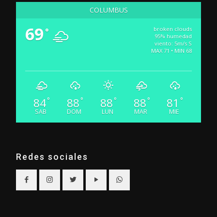
COLUMBUS
69
broken clouds
°
95% humedad
viento: 5m/s S
MAX 71 • MIN 68
84
88
88
88
81
°
°
°
°
°
SAB
DOM
LUN
MAR
MIE
Redes sociales