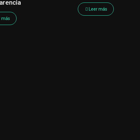
arencia
Leer más
r más