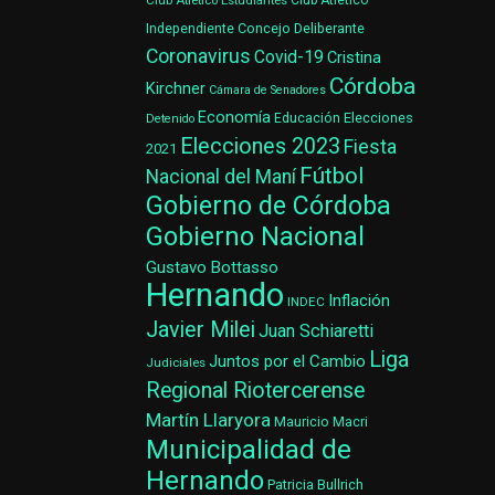
Club Atlético Estudiantes
Club Atlético
Concejo Deliberante
Independiente
Coronavirus
Covid-19
Cristina
Córdoba
Kirchner
Cámara de Senadores
Economía
Elecciones
Educación
Detenido
Elecciones 2023
Fiesta
2021
Fútbol
Nacional del Maní
Gobierno de Córdoba
Gobierno Nacional
Gustavo Bottasso
Hernando
Inflación
INDEC
Javier Milei
Juan Schiaretti
Liga
Juntos por el Cambio
Judiciales
Regional Riotercerense
Martín Llaryora
Mauricio Macri
Municipalidad de
Hernando
Patricia Bullrich