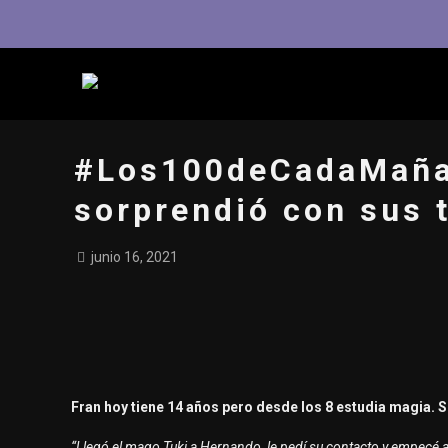
#Los100deCadaMañan
sorprendió con sus 
junio 16, 2021
Fran hoy tiene 14 años pero desde los 8 estudia magia. 
“Llegó el mago Tuki a Hernando, le pedí su contacto y empecé a 