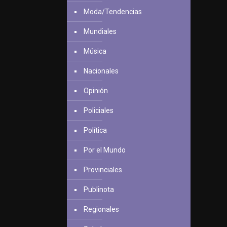
Moda/Tendencias
Mundiales
Música
Nacionales
Opinión
Policiales
Política
Por el Mundo
Provinciales
Publinota
Regionales