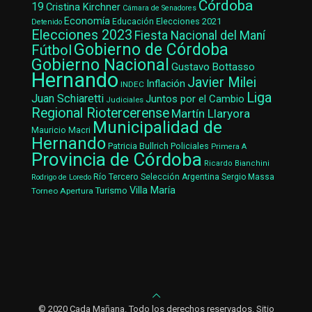
Córdoba
19
Cristina Kirchner
Cámara de Senadores
Economía
Elecciones 2021
Educación
Detenido
Elecciones 2023
Fiesta Nacional del Maní
Gobierno de Córdoba
Fútbol
Gobierno Nacional
Gustavo Bottasso
Hernando
Javier Milei
Inflación
INDEC
Liga
Juan Schiaretti
Juntos por el Cambio
Judiciales
Regional Riotercerense
Martín Llaryora
Municipalidad de
Mauricio Macri
Hernando
Patricia Bullrich
Policiales
Primera A
Provincia de Córdoba
Ricardo Bianchini
Río Tercero
Selección Argentina
Sergio Massa
Rodrigo de Loredo
Villa María
Turismo
Torneo Apertura
© 2020 Cada Mañana. Todo los derechos reservados. Sitio