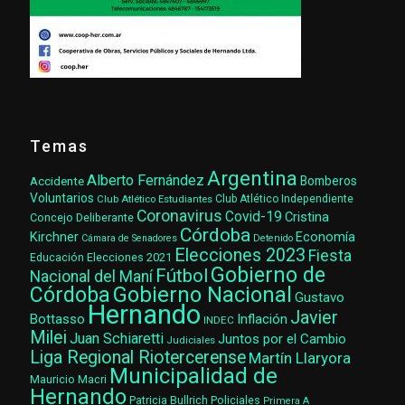
Temas
Argentina
Alberto Fernández
Accidente
Bomberos
Voluntarios
Club Atlético Estudiantes
Club Atlético Independiente
Coronavirus
Covid-19
Cristina
Concejo Deliberante
Córdoba
Kirchner
Economía
Cámara de Senadores
Detenido
Elecciones 2023
Fiesta
Elecciones 2021
Educación
Gobierno de
Fútbol
Nacional del Maní
Gobierno Nacional
Córdoba
Gustavo
Hernando
Javier
Bottasso
Inflación
INDEC
Milei
Juan Schiaretti
Juntos por el Cambio
Judiciales
Liga Regional Riotercerense
Martín Llaryora
Municipalidad de
Mauricio Macri
Hernando
Patricia Bullrich
Policiales
Primera A