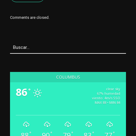
Comments are closed.
COLUMBUS
86
clear sky
°
67% humedad
viento: 4m/s SSO
MAX 88 • MIN 84
88
90
79
83
77
°
°
°
°
°