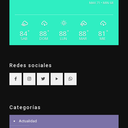
MAX 71 • MIN 68
84
88
88
88
81
°
°
°
°
°
SAB
DOM
LUN
MAR
MIE
Redes sociales
Categorías
Actualidad