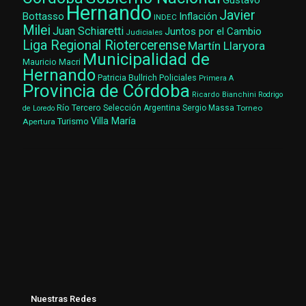
Gustavo
Hernando
Javier
Bottasso
Inflación
INDEC
Milei
Juan Schiaretti
Juntos por el Cambio
Judiciales
Liga Regional Riotercerense
Martín Llaryora
Municipalidad de
Mauricio Macri
Hernando
Patricia Bullrich
Policiales
Primera A
Provincia de Córdoba
Ricardo Bianchini
Rodrigo
Río Tercero
Selección Argentina
Sergio Massa
Torneo
de Loredo
Villa María
Turismo
Apertura
Nuestras Redes