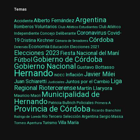
Temas
Argentina
Alberto Fernández
Accidente
Bomberos Voluntarios
Club Atlético Estudiantes
Club Atlético
Coronavirus
Covid-
Concejo Deliberante
Independiente
Córdoba
19
Cristina Kirchner
Cámara de Senadores
Economía
Elecciones 2021
Educación
Detenido
Elecciones 2023
Fiesta Nacional del Maní
Gobierno de Córdoba
Fútbol
Gobierno Nacional
Gustavo Bottasso
Hernando
Javier Milei
Inflación
INDEC
Liga
Juan Schiaretti
Juntos por el Cambio
Judiciales
Regional Riotercerense
Martín Llaryora
Municipalidad de
Mauricio Macri
Hernando
Patricia Bullrich
Policiales
Primera A
Provincia de Córdoba
Ricardo Bianchini
Río Tercero
Selección Argentina
Sergio Massa
Rodrigo de Loredo
Villa María
Turismo
Torneo Apertura