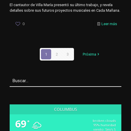
El cantautor de Villa María presentó su último trabajo, y revela
detalles sobre sus futuros proyectos musicales en Cada Mañana.
0
Leer más
1
2
3
Próxima
COLUMBUS
69
broken clouds
°
95% humedad
viento: 5m/s S