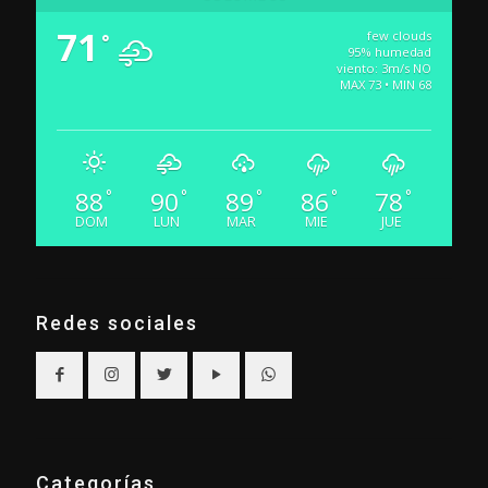
71
few clouds
°
95% humedad
viento: 3m/s NO
MAX 73 • MIN 68
88
90
89
86
78
°
°
°
°
°
DOM
LUN
MAR
MIE
JUE
Redes sociales
Categorías