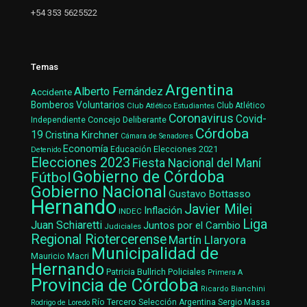
+54 353 5625522
Temas
Argentina
Alberto Fernández
Accidente
Bomberos Voluntarios
Club Atlético Estudiantes
Club Atlético
Coronavirus
Covid-
Concejo Deliberante
Independiente
Córdoba
19
Cristina Kirchner
Cámara de Senadores
Economía
Elecciones 2021
Educación
Detenido
Elecciones 2023
Fiesta Nacional del Maní
Gobierno de Córdoba
Fútbol
Gobierno Nacional
Gustavo Bottasso
Hernando
Javier Milei
Inflación
INDEC
Liga
Juan Schiaretti
Juntos por el Cambio
Judiciales
Regional Riotercerense
Martín Llaryora
Municipalidad de
Mauricio Macri
Hernando
Patricia Bullrich
Policiales
Primera A
Provincia de Córdoba
Ricardo Bianchini
Río Tercero
Selección Argentina
Sergio Massa
Rodrigo de Loredo