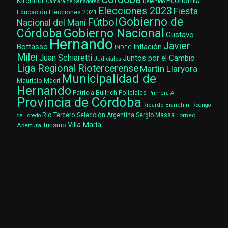
Kirchner
Economía
Cámara de Senadores
Detenido
Elecciones 2023
Fiesta
Elecciones 2021
Educación
Gobierno de
Fútbol
Nacional del Maní
Gobierno Nacional
Córdoba
Gustavo
Hernando
Javier
Bottasso
Inflación
INDEC
Milei
Juan Schiaretti
Juntos por el Cambio
Judiciales
Liga Regional Riotercerense
Martín Llaryora
Municipalidad de
Mauricio Macri
Hernando
Patricia Bullrich
Policiales
Primera A
Provincia de Córdoba
Ricardo Bianchini
Rodrigo
Río Tercero
Selección Argentina
Sergio Massa
Torneo
de Loredo
Villa María
Turismo
Apertura