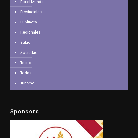
Por el Mundo
Provinciales
Publinota
Regionales
Salud
Sociedad
Tecno
Todas
Turismo
Sponsors