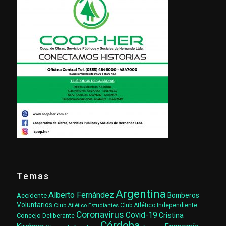
Temas
Argentina
Alberto Fernández
Accidente
Bomberos
Voluntarios
Club Atlético Estudiantes
Club Atlético Independiente
Coronavirus
Covid-19
Cristina
Concejo Deliberante
Córdoba