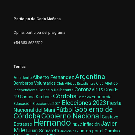
Participa de Cada Mañana
Opina, participa del programa.
+54 353 5625522
Temas
Argentina
Alberto Fernández
Accidente
Bomberos Voluntarios
Club Atlético Estudiantes
Club Atlético
Coronavirus
Covid-
Concejo Deliberante
Independiente
Córdoba
19
Cristina Kirchner
Economía
Detenido
Elecciones 2023
Fiesta
Elecciones 2021
Educación
Gobierno de
Fútbol
Nacional del Maní
Gobierno Nacional
Córdoba
Gustavo
Hernando
Javier
Bottasso
Inflación
INDEC
Milei
Juan Schiaretti
Juntos por el Cambio
Judiciales