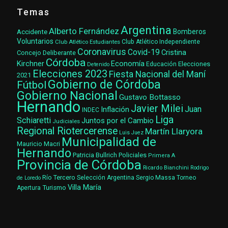
Temas
Argentina
Alberto Fernández
Accidente
Bomberos
Voluntarios
Club Atlético Estudiantes
Club Atlético Independiente
Coronavirus
Covid-19
Cristina
Concejo Deliberante
Córdoba
Kirchner
Economía
Elecciones
Educación
Detenido
Elecciones 2023
Fiesta Nacional del Maní
2021
Gobierno de Córdoba
Fútbol
Gobierno Nacional
Gustavo Bottasso
Hernando
Javier Milei
Juan
Inflación
INDEC
Liga
Schiaretti
Juntos por el Cambio
Judiciales
Regional Riotercerense
Martín Llaryora
Luis Juez
Municipalidad de
Mauricio Macri
Hernando
Patricia Bullrich
Policiales
Primera A
Provincia de Córdoba
Ricardo Bianchini
Rodrigo
Río Tercero
Selección Argentina
Sergio Massa
Torneo
de Loredo
Villa María
Turismo
Apertura