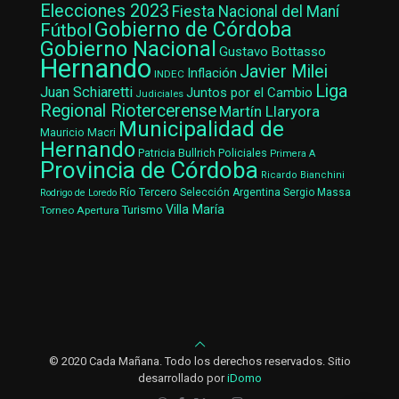
Elecciones 2023
Fiesta Nacional del Maní
Gobierno de Córdoba
Fútbol
Gobierno Nacional
Gustavo Bottasso
Hernando
Javier Milei
Inflación
INDEC
Liga
Juan Schiaretti
Juntos por el Cambio
Judiciales
Regional Riotercerense
Martín Llaryora
Municipalidad de
Mauricio Macri
Hernando
Patricia Bullrich
Policiales
Primera A
Provincia de Córdoba
Ricardo Bianchini
Río Tercero
Selección Argentina
Sergio Massa
Rodrigo de Loredo
Villa María
Turismo
Torneo Apertura
© 2020 Cada Mañana. Todo los derechos reservados. Sitio
desarrollado por
iDomo