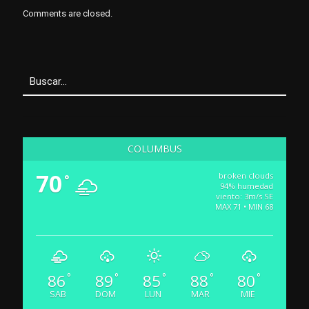
Comments are closed.
COLUMBUS
70
broken clouds
°
94% humedad
viento: 3m/s SE
MAX 71 • MIN 68
86
89
85
88
80
°
°
°
°
°
SAB
DOM
LUN
MAR
MIE