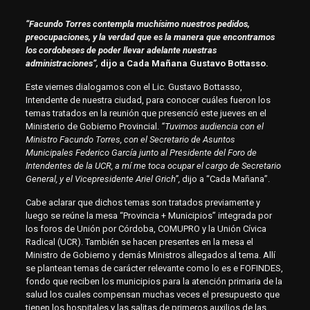
“Facundo Torres contempla muchísimo nuestros pedidos,
preocupaciones, y la verdad que es la manera que encontramos
los cordobeses de poder llevar adelante nuestras
administraciones”,
dijo a Cada Mañana Gustavo Bottasso.
Este viernes dialogamos con el Lic. Gustavo Bottasso,
Intendente de nuestra ciudad, para conocer cuáles fueron los
temas tratados en la reunión que presenció este jueves en el
Ministerio de Gobierno Provincial.
“Tuvimos audiencia con el
Ministro Facundo Torres, con el Secretario de Asuntos
Municipales Federico García junto al Presidente del Foro de
Intendentes de la UCR, a mí me toca ocupar el cargo de Secretario
General, y el Vicepresidente Ariel Grich”,
dijo a “Cada Mañana”.
Cabe aclarar que dichos temas son tratados previamente y
luego se reúne la mesa “Provincia + Municipios” integrada por
los foros de Unión por Córdoba, COMUPRO y la Unión Cívica
Radical (UCR). También se hacen presentes en la mesa el
Ministro de Gobierno y demás Ministros allegados al tema. Allí
se plantean temas de carácter relevante como lo es e FOFINDES,
fondo que reciben los municipios para la atención primaria de la
salud los cuales compensan muchas veces el presupuesto que
tienen los hospitales y las salitas de primeros auxilios de las