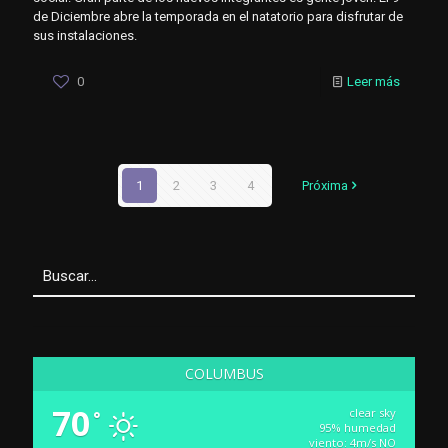
de Diciembre abre la temporada en el natatorio para disfrutar de
sus instalaciones.
0
Leer más
1
2
3
4
Próxima
COLUMBUS
70
clear sky
°
95% humedad
viento: 4m/s NO