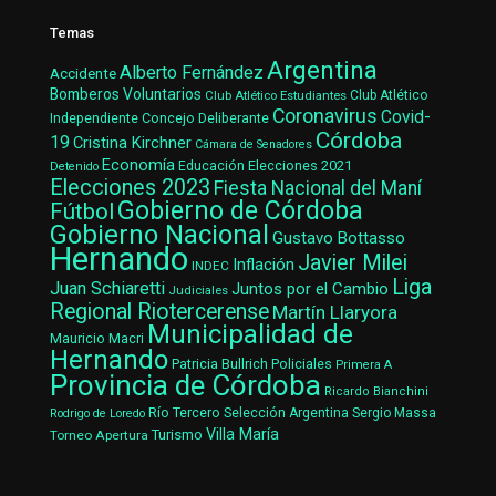
Temas
Argentina
Alberto Fernández
Accidente
Bomberos Voluntarios
Club Atlético Estudiantes
Club Atlético
Coronavirus
Covid-
Concejo Deliberante
Independiente
Córdoba
19
Cristina Kirchner
Cámara de Senadores
Economía
Elecciones 2021
Educación
Detenido
Elecciones 2023
Fiesta Nacional del Maní
Gobierno de Córdoba
Fútbol
Gobierno Nacional
Gustavo Bottasso
Hernando
Javier Milei
Inflación
INDEC
Liga
Juan Schiaretti
Juntos por el Cambio
Judiciales
Regional Riotercerense
Martín Llaryora
Municipalidad de
Mauricio Macri
Hernando
Patricia Bullrich
Policiales
Primera A
Provincia de Córdoba
Ricardo Bianchini
Río Tercero
Selección Argentina
Sergio Massa
Rodrigo de Loredo
Villa María
Turismo
Torneo Apertura