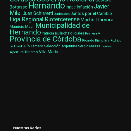
Gustavo
Hernando
Javier
Bottasso
Inflación
INDEC
Milei
Juan Schiaretti
Juntos por el Cambio
Judiciales
Liga Regional Riotercerense
Martín Llaryora
Municipalidad de
Mauricio Macri
Hernando
Patricia Bullrich
Policiales
Primera A
Provincia de Córdoba
Ricardo Bianchini
Rodrigo
Río Tercero
Selección Argentina
Sergio Massa
Torneo
de Loredo
Villa María
Turismo
Apertura
Nuestras Redes