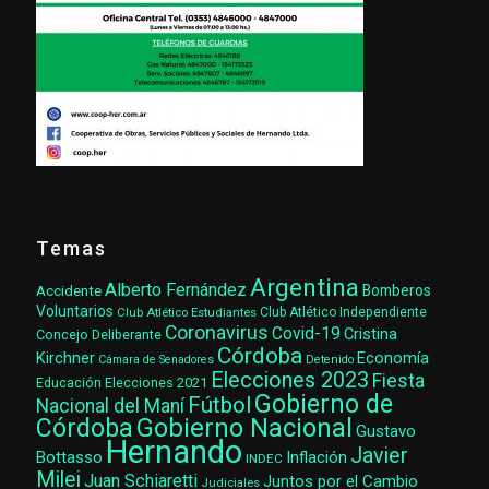
Temas
Argentina
Alberto Fernández
Accidente
Bomberos
Voluntarios
Club Atlético Estudiantes
Club Atlético Independiente
Coronavirus
Covid-19
Cristina
Concejo Deliberante
Córdoba
Kirchner
Economía
Cámara de Senadores
Detenido
Elecciones 2023
Fiesta
Elecciones 2021
Educación
Gobierno de
Fútbol
Nacional del Maní
Gobierno Nacional
Córdoba
Gustavo
Hernando
Javier
Bottasso
Inflación
INDEC
Milei
Juan Schiaretti
Juntos por el Cambio
Judiciales