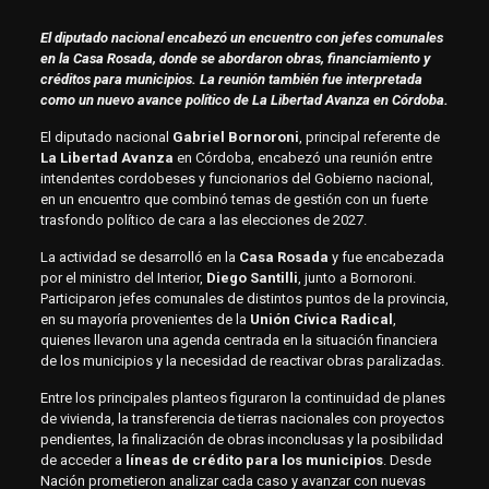
El diputado nacional encabezó un encuentro con jefes comunales
en la Casa Rosada, donde se abordaron obras, financiamiento y
créditos para municipios. La reunión también fue interpretada
como un nuevo avance político de La Libertad Avanza en Córdoba.
El diputado nacional
Gabriel Bornoroni
, principal referente de
La Libertad Avanza
en Córdoba, encabezó una reunión entre
intendentes cordobeses y funcionarios del Gobierno nacional,
en un encuentro que combinó temas de gestión con un fuerte
trasfondo político de cara a las elecciones de 2027.
La actividad se desarrolló en la
Casa Rosada
y fue encabezada
por el ministro del Interior,
Diego Santilli
, junto a Bornoroni.
Participaron jefes comunales de distintos puntos de la provincia,
en su mayoría provenientes de la
Unión Cívica Radical
,
quienes llevaron una agenda centrada en la situación financiera
de los municipios y la necesidad de reactivar obras paralizadas.
Entre los principales planteos figuraron la continuidad de planes
de vivienda, la transferencia de tierras nacionales con proyectos
pendientes, la finalización de obras inconclusas y la posibilidad
de acceder a
líneas de crédito para los municipios
. Desde
Nación prometieron analizar cada caso y avanzar con nuevas