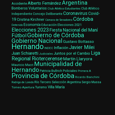
Argentina
Alberto Fernández
Accidente
Bomberos Voluntarios
Club Atlético Estudiantes
Club Atlético
Coronavirus
Covid-
Concejo Deliberante
Independiente
Córdoba
19
Cristina Kirchner
Cámara de Senadores
Economía
Elecciones 2021
Educación
Detenido
Elecciones 2023
Fiesta Nacional del Maní
Gobierno de Córdoba
Fútbol
Gobierno Nacional
Gustavo Bottasso
Hernando
Javier Milei
Inflación
INDEC
Liga
Juan Schiaretti
Juntos por el Cambio
Judiciales
Regional Riotercerense
Martín Llaryora
Municipalidad de
Mauricio Macri
Hernando
Patricia Bullrich
Policiales
Primera A
Provincia de Córdoba
Ricardo Bianchini
Río Tercero
Selección Argentina
Sergio Massa
Rodrigo de Loredo
Villa María
Turismo
Torneo Apertura