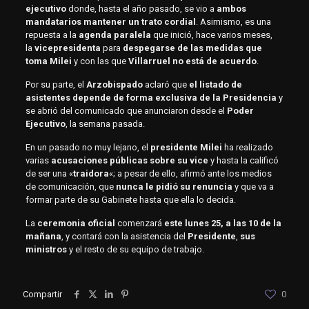
ejecutivo
donde, hasta el año pasado, se vio a
ambos
mandatarios mantener un trato cordial
. Asimismo, es una
repuesta a la
agenda paralela
que inició, hace varios meses,
la
vicepresidenta
para
despegarse de las medidas que
toma Milei
y con las que
Villarruel no está de acuerdo
.
Por su parte, el
Arzobispado
aclaró que
el listado de
asistentes depende de forma exclusiva de la Presidencia
y
se abrió del comunicado que anunciaron desde el
Poder
Ejecutivo
, la semana pasada.
En un pasado no muy lejano, el
presidente Milei
ha realizado
varias
acusaciones públicas sobre su vice
y hasta la calificó
de ser una «
traidora
«; a pesar de ello, afirmó ante los medios
de comunicación, que
nunca le pidió su renuncia
y que va a
formar parte de su Gabinete hasta que ella lo decida.
La
ceremonia oficial
comenzará
este lunes 25, a las 10 de la
mañana
, y contará con la asistencia del
Presidente
,
sus
ministros
y el resto de su equipo de trabajo.
Compartir
0