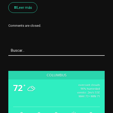
Leer más
Comments are closed.
COLUMBUS
72
overcast clouds
°
96% humedad
viento: 2m/s SSE
MAX 73 • MIN 71