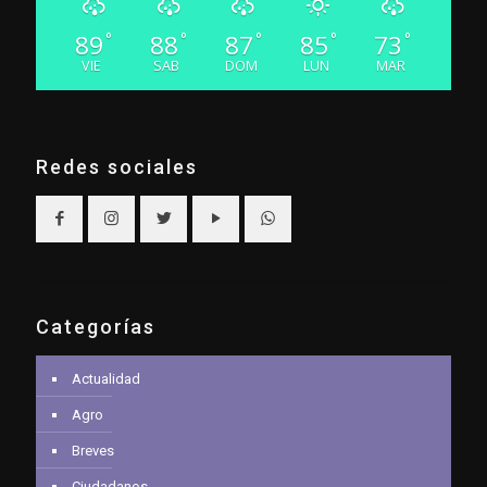
89
88
87
85
73
°
°
°
°
°
VIE
SAB
DOM
LUN
MAR
Redes sociales
Categorías
Actualidad
Agro
Breves
Ciudadanos