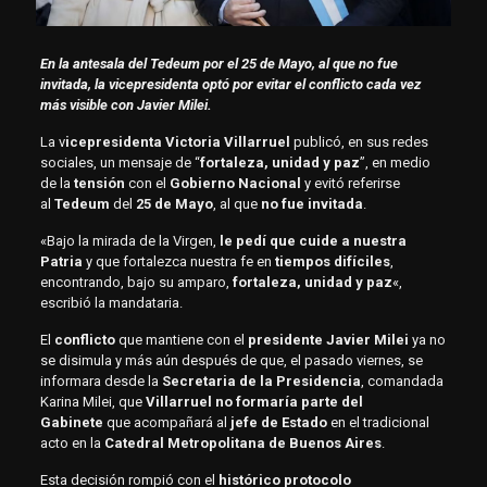
En la antesala del Tedeum por el 25 de Mayo, al que no fue
invitada, la vicepresidenta optó por evitar el conflicto cada vez
más visible con Javier Milei.
La v
icepresidenta Victoria Villarruel
publicó, en sus redes
sociales, un mensaje de “
fortaleza, unidad y paz
”, en medio
de la
tensión
con el
Gobierno Nacional
y evitó referirse
al
Tedeum
del
25 de Mayo
, al que
no fue invitada
.
«Bajo la mirada de la Virgen,
le pedí que cuide a nuestra
Patria
y que fortalezca nuestra fe en
tiempos difíciles
,
encontrando, bajo su amparo,
fortaleza, unidad y paz
«,
escribió la mandataria.
El
conflicto
que mantiene con el
presidente Javier Milei
ya no
se disimula y más aún después de que, el pasado viernes, se
informara desde la
Secretaria de la Presidencia
,
comandada
Karina Milei, que
Villarruel no formaría parte del
Gabinete
que acompañará al
jefe de Estado
en el tradicional
acto en la
Catedral Metropolitana de Buenos Aires
.
Esta decisión rompió con el
histórico protocolo