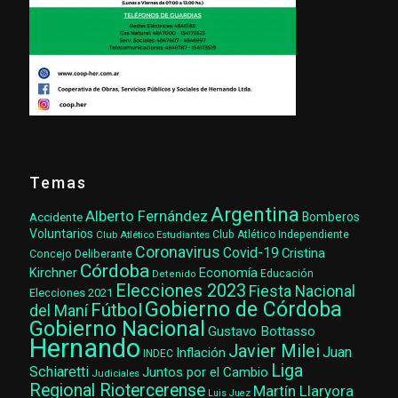
Temas
Argentina
Alberto Fernández
Accidente
Bomberos
Voluntarios
Club Atlético Estudiantes
Club Atlético Independiente
Coronavirus
Covid-19
Cristina
Concejo Deliberante
Córdoba
Kirchner
Economía
Educación
Detenido
Elecciones 2023
Fiesta Nacional
Elecciones 2021
Gobierno de Córdoba
Fútbol
del Maní
Gobierno Nacional
Gustavo Bottasso
Hernando
Javier Milei
Juan
Inflación
INDEC
Liga
Schiaretti
Juntos por el Cambio
Judiciales
Regional Riotercerense
Martín Llaryora
Luis Juez