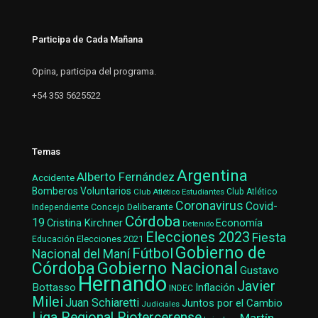
Participa de Cada Mañana
Opina, participa del programa.
+54 353 5625522
Temas
Argentina
Alberto Fernández
Accidente
Bomberos Voluntarios
Club Atlético Estudiantes
Club Atlético
Coronavirus
Covid-
Concejo Deliberante
Independiente
Córdoba
19
Cristina Kirchner
Economía
Detenido
Elecciones 2023
Fiesta
Elecciones 2021
Educación
Gobierno de
Fútbol
Nacional del Maní
Gobierno Nacional
Córdoba
Gustavo
Hernando
Javier
Bottasso
Inflación
INDEC
Milei
Juan Schiaretti
Juntos por el Cambio
Judiciales
Liga Regional Riotercerense