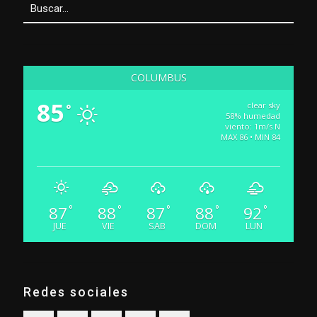
COLUMBUS
85
clear sky
°
58% humedad
viento: 1m/s N
MAX 86 • MIN 84
87
88
87
88
92
°
°
°
°
°
JUE
VIE
SAB
DOM
LUN
Redes sociales