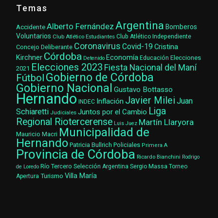
Temas
Argentina
Alberto Fernández
Accidente
Bomberos
Voluntarios
Club Atlético Estudiantes
Club Atlético Independiente
Coronavirus
Covid-19
Cristina
Concejo Deliberante
Córdoba
Kirchner
Economía
Elecciones
Educación
Detenido
Elecciones 2023
Fiesta Nacional del Maní
2021
Gobierno de Córdoba
Fútbol
Gobierno Nacional
Gustavo Bottasso
Hernando
Javier Milei
Juan
Inflación
INDEC
Liga
Schiaretti
Juntos por el Cambio
Judiciales
Regional Riotercerense
Martín Llaryora
Luis Juez
Municipalidad de
Mauricio Macri
Hernando
Patricia Bullrich
Policiales
Primera A
Provincia de Córdoba
Ricardo Bianchini
Rodrigo
Río Tercero
Selección Argentina
Sergio Massa
Torneo
de Loredo
Villa María
Turismo
Apertura