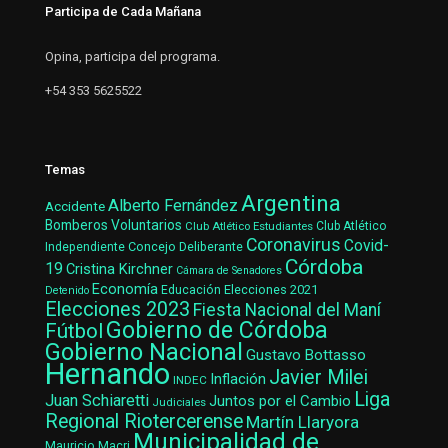
Participa de Cada Mañana
Opina, participa del programa.
+54 353 5625522
Temas
Argentina
Alberto Fernández
Accidente
Bomberos Voluntarios
Club Atlético Estudiantes
Club Atlético
Coronavirus
Covid-
Concejo Deliberante
Independiente
Córdoba
19
Cristina Kirchner
Cámara de Senadores
Economía
Elecciones 2021
Educación
Detenido
Elecciones 2023
Fiesta Nacional del Maní
Gobierno de Córdoba
Fútbol
Gobierno Nacional
Gustavo Bottasso
Hernando
Javier Milei
Inflación
INDEC
Liga
Juan Schiaretti
Juntos por el Cambio
Judiciales
Regional Riotercerense
Martín Llaryora
Municipalidad de
Mauricio Macri