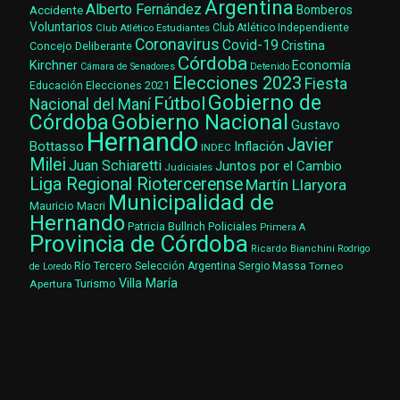
Argentina
Alberto Fernández
Accidente
Bomberos
Voluntarios
Club Atlético Estudiantes
Club Atlético Independiente
Coronavirus
Covid-19
Cristina
Concejo Deliberante
Córdoba
Kirchner
Economía
Cámara de Senadores
Detenido
Elecciones 2023
Fiesta
Elecciones 2021
Educación
Gobierno de
Fútbol
Nacional del Maní
Gobierno Nacional
Córdoba
Gustavo
Hernando
Javier
Bottasso
Inflación
INDEC
Milei
Juan Schiaretti
Juntos por el Cambio
Judiciales
Liga Regional Riotercerense
Martín Llaryora
Municipalidad de
Mauricio Macri
Hernando
Patricia Bullrich
Policiales
Primera A
Provincia de Córdoba
Ricardo Bianchini
Rodrigo
Río Tercero
Selección Argentina
Sergio Massa
Torneo
de Loredo
Villa María
Turismo
Apertura