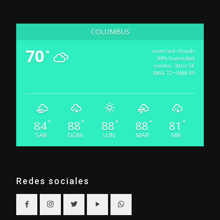
COLUMBUS
70
overcast clouds
°
94% humedad
viento: 3m/s SE
MAX 72 • MIN 69
84
88
88
88
81
°
°
°
°
°
SAB
DOM
LUN
MAR
MIE
Redes sociales