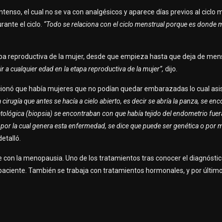
intenso, el cual no se va con analgésicos y aparece días previos al ciclo 
rante el ciclo.
“Todo se relaciona con el ciclo menstrual porque es donde 
pa reproductiva de la mujer, desde que empieza hasta que deja de men
 a cualquier edad en la etapa reproductiva de la mujer”,
dijo.
ncionó que había mujeres que no podían quedar embarazadas lo cual asis
 cirugía que antes se hacía a cielo abierto, es decir se abría la panza, se e
atológica (biopsia) se encontraban con que había tejido del endometrio fuer
 por la cual genera esta enfermedad, se dice que puede ser genética o por
detalló.
e con la menopausia. Uno de los tratamientos tras conocer el diagnóstic
a paciente. También se trabaja con tratamientos hormonales, y por último 