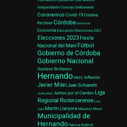
Club Atlético Estudiantes
Club Atlético
Concejo Deliberante
Independiente
Coronavirus
Covid-19
Cristina
Córdoba
Kirchner
Detenido
Economía
Elecciones 2021
Educación
Elecciones 2023
Fiesta
Fútbol
Nacional del Maní
Gobierno de Córdoba
Gobierno Nacional
Gustavo Bottasso
Hernando
Inflación
INDEC
Javier Milei
Juan Schiaretti
Liga
Juntos por el Cambio
Judiciales
Regional Riotercerense
Luis
Martín Llaryora
Mauricio Macri
Juez
Municipalidad de
Hernando
Patricia Bullrich