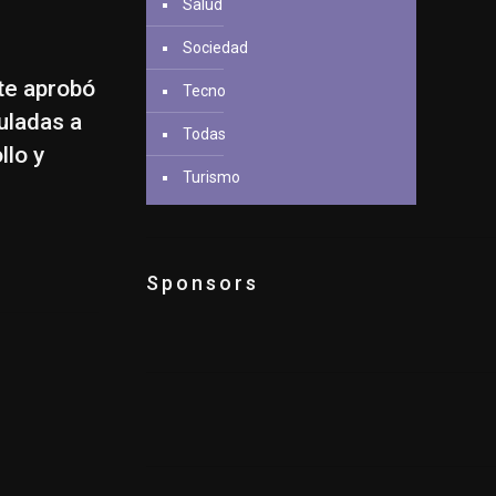
Salud
Sociedad
te aprobó
Tecno
uladas a
Todas
llo y
Turismo
Sponsors