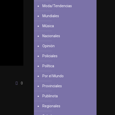
Moda/Tendencias
Mundiales
Música
Nacionales
Opinión
Policiales
Política
Por el Mundo
0
Provinciales
Publinota
Regionales