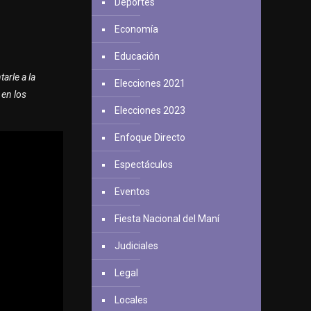
Deportes
Economía
Educación
arle a la
Elecciones 2021
 en los
Elecciones 2023
Enfoque Directo
Espectáculos
Eventos
Fiesta Nacional del Maní
Judiciales
Legal
Locales