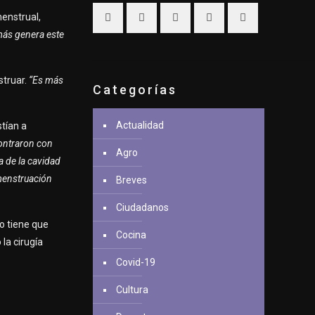
menstrual,
más genera este
struar.
“Es más
Categorías
Actualidad
tían a
ncontraron con
Agro
a de la cavidad
 menstruación
Breves
Ciudadanos
o tiene que
Cocina
la cirugía
Covid-19
Cultura