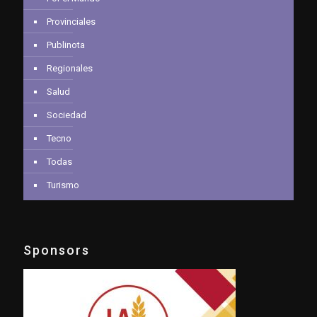
Provinciales
Publinota
Regionales
Salud
Sociedad
Tecno
Todas
Turismo
Sponsors