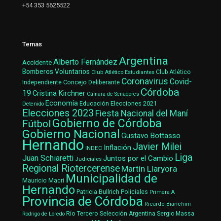
+54 353 5625522
Temas
Argentina
Alberto Fernández
Accidente
Bomberos Voluntarios
Club Atlético Estudiantes
Club Atlético
Coronavirus
Covid-
Concejo Deliberante
Independiente
Córdoba
19
Cristina Kirchner
Cámara de Senadores
Economía
Elecciones 2021
Educación
Detenido
Elecciones 2023
Fiesta Nacional del Maní
Gobierno de Córdoba
Fútbol
Gobierno Nacional
Gustavo Bottasso
Hernando
Javier Milei
Inflación
INDEC
Liga
Juan Schiaretti
Juntos por el Cambio
Judiciales
Regional Riotercerense
Martín Llaryora
Municipalidad de
Mauricio Macri
Hernando
Patricia Bullrich
Policiales
Primera A
Provincia de Córdoba
Ricardo Bianchini
Río Tercero
Selección Argentina
Sergio Massa
Rodrigo de Loredo