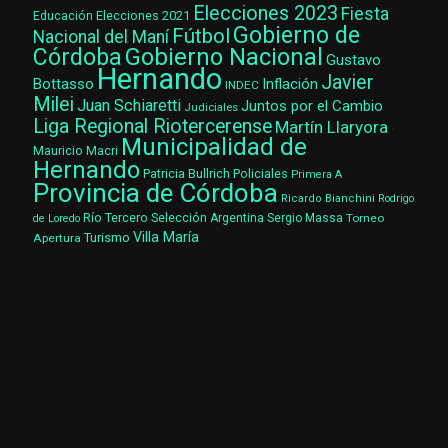
Elecciones 2023
Fiesta
Elecciones 2021
Educación
Gobierno de
Fútbol
Nacional del Maní
Gobierno Nacional
Córdoba
Gustavo
Hernando
Javier
Bottasso
Inflación
INDEC
Milei
Juan Schiaretti
Juntos por el Cambio
Judiciales
Liga Regional Riotercerense
Martín Llaryora
Municipalidad de
Mauricio Macri
Hernando
Patricia Bullrich
Policiales
Primera A
Provincia de Córdoba
Ricardo Bianchini
Rodrigo
Río Tercero
Selección Argentina
Sergio Massa
Torneo
de Loredo
Villa María
Turismo
Apertura