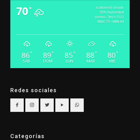
70
scattered clouds
°
92% humedad
viento: 3m/s SSO
MAX 73 • MIN 69
86
89
85
88
80
°
°
°
°
°
SAB
DOM
LUN
MAR
MIE
Redes sociales
Categorías