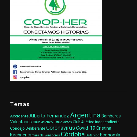
Temas
Argentina
Alberto Fernández
Accidente
Bomberos
Voluntarios
Club Atlético Estudiantes
Club Atlético Independiente
Coronavirus
Covid-19
Cristina
Concejo Deliberante
Córdoba
Kirchner
Economía
Cámara de Senadores
Detenido