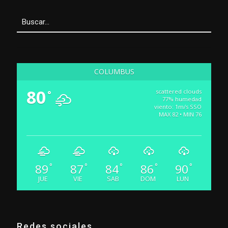
COLUMBUS
80
scattered clouds
°
77% humedad
viento: 1m/s SSO
MAX 82 • MIN 76
89
87
84
86
90
°
°
°
°
°
JUE
VIE
SAB
DOM
LUN
Redes sociales