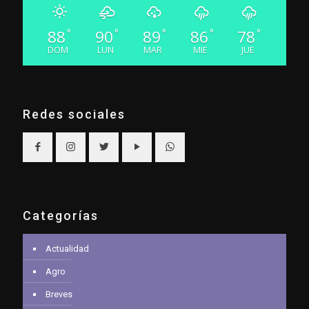
88
90
89
86
78
°
°
°
°
°
DOM
LUN
MAR
MIE
JUE
Redes sociales
Categorías
Actualidad
Agro
Breves