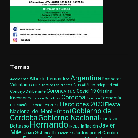
Temas
Argentina
Alberto Fernández
Accidente
Bomberos
Voluntarios
Club Atlético Estudiantes
Club Atlético Independiente
Coronavirus
Covid-19
Cristina
Concejo Deliberante
Córdoba
Kirchner
Economía
Cámara de Senadores
Detenido
Elecciones 2023
Fiesta
Elecciones 2021
Educación
Gobierno de
Fútbol
Nacional del Maní
Gobierno Nacional
Córdoba
Gustavo
Hernando
Javier
Bottasso
Inflación
INDEC
Milei
Juan Schiaretti
Juntos por el Cambio
Judiciales