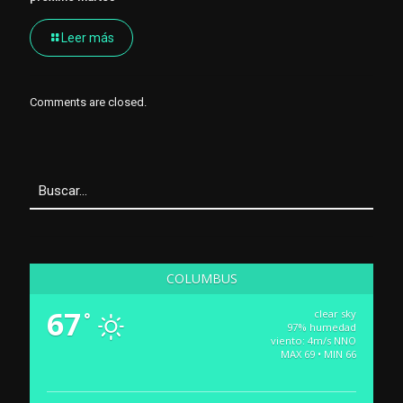
Leer más
Comments are closed.
COLUMBUS
67
clear sky
°
97% humedad
viento: 4m/s NNO
MAX 69 • MIN 66