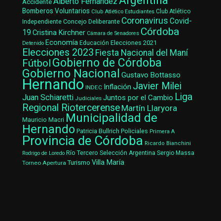
Argentina
Alberto Fernández
Accidente
Bomberos Voluntarios
Club Atlético Estudiantes
Club Atlético
Coronavirus
Covid-
Concejo Deliberante
Independiente
Córdoba
19
Cristina Kirchner
Cámara de Senadores
Economía
Elecciones 2021
Educación
Detenido
Elecciones 2023
Fiesta Nacional del Maní
Gobierno de Córdoba
Fútbol
Gobierno Nacional
Gustavo Bottasso
Hernando
Javier Milei
Inflación
INDEC
Liga
Juan Schiaretti
Juntos por el Cambio
Judiciales
Regional Riotercerense
Martín Llaryora
Municipalidad de
Mauricio Macri
Hernando
Patricia Bullrich
Policiales
Primera A
Provincia de Córdoba
Ricardo Bianchini
Río Tercero
Selección Argentina
Sergio Massa
Rodrigo de Loredo
Villa María
Turismo
Torneo Apertura