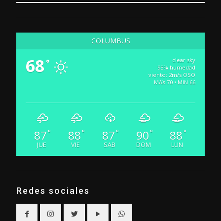
COLUMBUS
68
clear sky
°
95% humedad
viento: 2m/s OSO
MAX 70 • MIN 66
87
88
87
90
88
°
°
°
°
°
JUE
VIE
SAB
DOM
LUN
Redes sociales