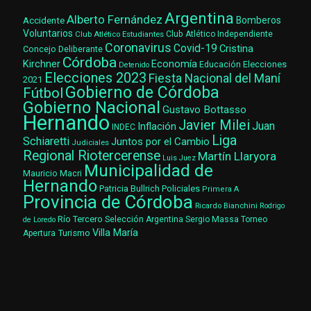
Argentina
Alberto Fernández
Accidente
Bomberos
Voluntarios
Club Atlético Estudiantes
Club Atlético Independiente
Coronavirus
Covid-19
Cristina
Concejo Deliberante
Córdoba
Kirchner
Economía
Elecciones
Educación
Detenido
Elecciones 2023
Fiesta Nacional del Maní
2021
Gobierno de Córdoba
Fútbol
Gobierno Nacional
Gustavo Bottasso
Hernando
Javier Milei
Juan
Inflación
INDEC
Liga
Schiaretti
Juntos por el Cambio
Judiciales
Regional Riotercerense
Martín Llaryora
Luis Juez
Municipalidad de
Mauricio Macri
Hernando
Patricia Bullrich
Policiales
Primera A
Provincia de Córdoba
Ricardo Bianchini
Rodrigo
Río Tercero
Selección Argentina
Sergio Massa
Torneo
de Loredo
Villa María
Turismo
Apertura