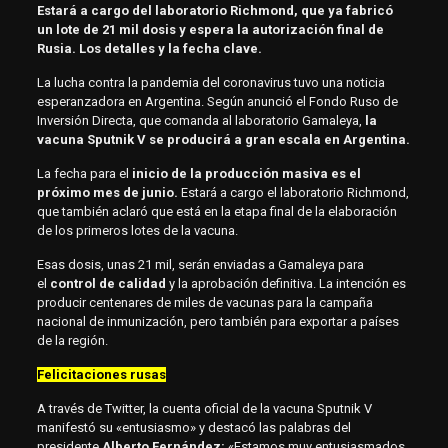
Estará a cargo del laboratorio Richmond, que ya fabricó
un lote de 21 mil dosis y espera la autorización final de
Rusia. Los detalles y la fecha clave.
La lucha contra la pandemia del coronavirus tuvo una noticia
esperanzadora en Argentina. Según anunció el Fondo Ruso de
Inversión Directa, que comanda al laboratorio Gamaleya,
la
vacuna Sputnik V se producirá a gran escala en Argentina.
La fecha para el
inicio de la producción masiva es el
próximo mes de junio.
Estará a cargo el laboratorio Richmond,
que también aclaró que está en la etapa final de la elaboración
de los primeros lotes de la vacuna.
Esas dosis, unas 21 mil, serán enviadas a Gamaleya para
el
control de calidad
y la aprobación definitiva. La intención es
producir centenares de miles de vacunas para la campaña
nacional de inmunización, pero también para exportar a países
de la región.
Felicitaciones rusas
A través de Twitter, la cuenta oficial de la vacuna Sputnik V
manifestó su «entusiasmo» y destacó las palabras del
presidente
Alberto Fernández:
«Estamos muy entusiasmados