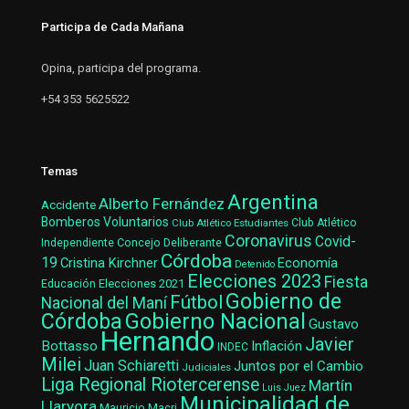
Participa de Cada Mañana
Opina, participa del programa.
+54 353 5625522
Temas
Argentina
Alberto Fernández
Accidente
Bomberos Voluntarios
Club Atlético Estudiantes
Club Atlético
Coronavirus
Covid-
Concejo Deliberante
Independiente
Córdoba
19
Cristina Kirchner
Economía
Detenido
Elecciones 2023
Fiesta
Elecciones 2021
Educación
Gobierno de
Fútbol
Nacional del Maní
Gobierno Nacional
Córdoba
Gustavo
Hernando
Javier
Bottasso
Inflación
INDEC
Milei
Juan Schiaretti
Juntos por el Cambio
Judiciales
Liga Regional Riotercerense
Martín
Luis Juez
Municipalidad de
Llaryora
Mauricio Macri