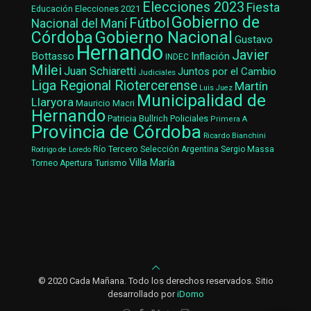
Elecciones 2023
Fiesta
Elecciones 2021
Educación
Gobierno de
Fútbol
Nacional del Maní
Gobierno Nacional
Córdoba
Gustavo
Hernando
Javier
Bottasso
Inflación
INDEC
Milei
Juan Schiaretti
Juntos por el Cambio
Judiciales
Liga Regional Riotercerense
Martín
Luis Juez
Municipalidad de
Llaryora
Mauricio Macri
Hernando
Patricia Bullrich
Policiales
Primera A
Provincia de Córdoba
Ricardo Bianchini
Río Tercero
Selección Argentina
Sergio Massa
Rodrigo de Loredo
Villa María
Turismo
Torneo Apertura
© 2020 Cada Mañana. Todo los derechos reservados. Sitio
desarrollado por
iDomo