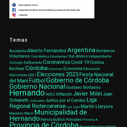
Temas
Argentina
Alberto Fernández
Accidente
Bomberos
Voluntarios
Club Atlético Estudiantes
Club Atlético Independiente
Coronavirus
Covid-19
Cristina
Concejo Deliberante
Córdoba
Kirchner
Economía
Educación
Detenido
Elecciones 2023
Fiesta Nacional
Elecciones 2021
Gobierno de Córdoba
Fútbol
del Maní
Gobierno Nacional
Gustavo Bottasso
Hernando
Javier Milei
Juan
Inflación
INDEC
Liga
Schiaretti
Juntos por el Cambio
Judiciales
Regional Riotercerense
Martín Llaryora
Luis Juez
Municipalidad de
Mauricio Macri
Hernando
Patricia Bullrich
Policiales
Primera A
Provincia de Córdoba
Ricardo Bianchini
Rodrigo