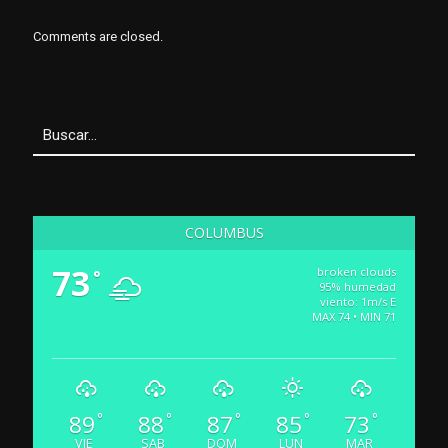
Comments are closed.
COLUMBUS
73
broken clouds
°
95% humedad
viento: 1m/s E
MAX 74 • MIN 71
89
88
87
85
73
°
°
°
°
°
VIE
SAB
DOM
LUN
MAR